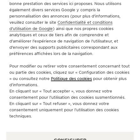
bonne prestation des services ici proposes. Nous utilisons
LE VIRTUOSE DU SON
TROUVER UNE BOUTIQUE
TOUS LES MAGASINS
également divers services Google y compris la
AMÉRIQUE DU SUD
BRÉSIL
RIO DE JANEIRO
personnalisation des annonces (pour plus d'informations,
L’ODYSSÉE SIDÉRALE
veuillez consulter le site
Confidentialité et conditions
d'utilisation de Google
) ainsi que nos propres cookies
analytiques et ceux de tiers afin de comprendre et
LE PIONNIER DE LA PRÉCISION
A PROPOS DE NOUS
d'améliorer l'expérience de navigation de l'utilisateur, et
d'envoyer des supports publicitaires correspondant aux
VOIR LES ÉVÉNEMENTS
préférences affichées lors de la navigation.
SERVICES
Pour modifier ou retirer votre consentement concernant tout
CONTACT
ou partie des cookies, cliquez sur « Configuration des cookies
» ou consultez notre
Politique des cookies
pour obtenir plus
SUIVEZ-NOUS
d’informations.
En cliquant sur « Tout accepter », vous donnez votre
consentement pour l’utilisation des cookies susmentionnés.
ACCÉDER À LA PAGE INSTAGRAM DE JAEGER
ACCÉDER À LA PAGE LINKEDIN DE JAE
ALLER SUR LA PAGE JAEGER-LEC
ACCÉDER À LA PAGE YOUTUB
ALLER SUR LA PAGE TW
ALLER SUR LA PAG
En cliquant sur « Tout refuser », vous donnez votre
consentement uniquement pour l’utilisation des cookies
S'INSCRIRE À LA NEWSLETTER
techniques.