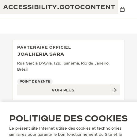
ACCESSIBILITY.GOTOCONTENT
PARTENAIRE OFFICIEL
JOALHERIA SARA
THE GOLDEN RATIO MUSICAL SHOW
EXCELLENCE : PLUS DE 190 ANS
Rua Garcia D'Avila, 129, Ipanema, Rio de Janeiro,
Brésil
THE REVERSO 1931 CAFÉ
CRÉATIVITÉ : PLUS DE 430 BREVETS
POINT DE VENTE
GARANTIE JAEGER-LECOULTRE
INGÉNIOSITÉ : PLUS DE 1 400 CALIBRES
VOIR PLUS
GARANTIE DES MONTRES
EXPOSITION « THE PERPETUAL
SAVOIR-FAIRE : 108 MÉTIERS
TIMEKEEPER »
GARANTIE ATMOS
POLITIQUE DES COOKIES
EXPOSITION « THE DREAM SHAPER »
Le présent site Internet utilise des cookies et technologies
REVERSO, INTEMPORELLE DEPUIS 1931
similaires pour garantir le bon fonctionnement du Site et la