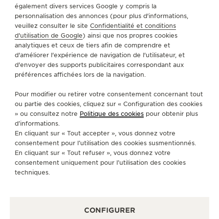
également divers services Google y compris la
PROLONGER MA GARANTIE
personnalisation des annonces (pour plus d'informations,
veuillez consulter le site
Confidentialité et conditions
d'utilisation de Google
) ainsi que nos propres cookies
analytiques et ceux de tiers afin de comprendre et
A PROPOS DE NOUS
d'améliorer l'expérience de navigation de l'utilisateur, et
d'envoyer des supports publicitaires correspondant aux
préférences affichées lors de la navigation.
SERVICES
Pour modifier ou retirer votre consentement concernant tout
CONTACT
ou partie des cookies, cliquez sur « Configuration des cookies
» ou consultez notre
Politique des cookies
pour obtenir plus
SUIVEZ-NOUS
d’informations.
En cliquant sur « Tout accepter », vous donnez votre
consentement pour l’utilisation des cookies susmentionnés.
ACCÉDER À LA PAGE INSTAGRAM DE JAEGER
ACCÉDER À LA PAGE LINKEDIN DE JAE
ALLER SUR LA PAGE JAEGER-LEC
ACCÉDER À LA PAGE YOUTUB
ALLER SUR LA PAGE TW
ALLER SUR LA PAG
En cliquant sur « Tout refuser », vous donnez votre
consentement uniquement pour l’utilisation des cookies
S'INSCRIRE À LA NEWSLETTER
techniques.
CONFIGURER
PRESSE