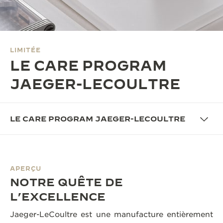
LE VIRTUOSE DU SON
L’ODYSSÉE SIDÉRALE
LIMITÉE
LE PIONNIER DE LA PRÉCISION
LE CARE PROGRAM
VOIR LES ÉVÉNEMENTS
JAEGER-LECOULTRE
LE CARE PROGRAM JAEGER-LECOULTRE
APERÇU
NOTRE QUÊTE DE
L’EXCELLENCE
Jaeger-LeCoultre est une manufacture entièrement