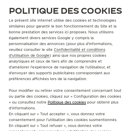
POLITIQUE DES COOKIES
Le présent site Internet utilise des cookies et technologies
similaires pour garantir le bon fonctionnement du Site et la
bonne prestation des services ici proposes. Nous utilisons
également divers services Google y compris la
EXPERT DES COMPLICATIONS HORLOGÈRES
personnalisation des annonces (pour plus d'informations,
veuillez consulter le site
Confidentialité et conditions
d'utilisation de Google
) ainsi que nos propres cookies
analytiques et ceux de tiers afin de comprendre et
A PROPOS DE NOUS
d'améliorer l'expérience de navigation de l'utilisateur, et
d'envoyer des supports publicitaires correspondant aux
préférences affichées lors de la navigation.
SERVICES
Pour modifier ou retirer votre consentement concernant tout
CONTACT
ou partie des cookies, cliquez sur « Configuration des cookies
» ou consultez notre
Politique des cookies
pour obtenir plus
SUIVEZ-NOUS
d’informations.
En cliquant sur « Tout accepter », vous donnez votre
consentement pour l’utilisation des cookies susmentionnés.
ACCÉDER À LA PAGE INSTAGRAM DE JAEGER
ACCÉDER À LA PAGE LINKEDIN DE JAE
ALLER SUR LA PAGE JAEGER-LEC
ACCÉDER À LA PAGE YOUTUB
ALLER SUR LA PAGE TW
ALLER SUR LA PAG
En cliquant sur « Tout refuser », vous donnez votre