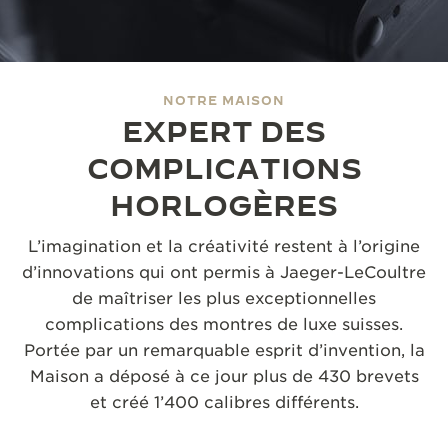
LE VIRTUOSE DU SON
L’ODYSSÉE SIDÉRALE
NOTRE MAISON
LE PIONNIER DE LA PRÉCISION
EXPERT DES
VOIR LES ÉVÉNEMENTS
COMPLICATIONS
HORLOGÈRES
L’imagination et la créativité restent à l’origine
d’innovations qui ont permis à Jaeger-LeCoultre
de maîtriser les plus exceptionnelles
complications des montres de luxe suisses.
Portée par un remarquable esprit d’invention, la
Maison a déposé à ce jour plus de 430 brevets
et créé 1’400 calibres différents.