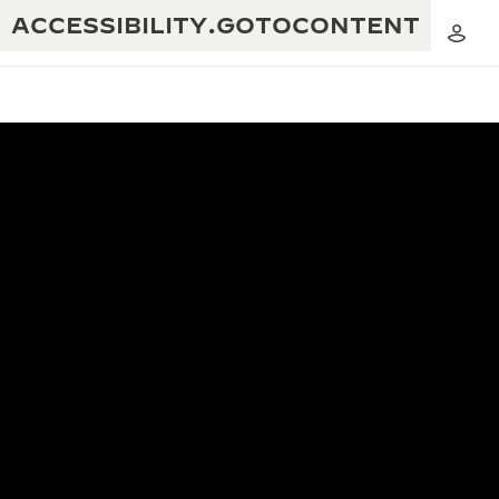
ACCESSIBILITY.GOTOCONTENT
黃金比例音樂表演
卓越工藝：逾 190 年歷史
REVERSO 1931 CAFÉ
無限創意：逾 430 項專利
積家保養服務
心靈手巧：1400 多種機芯
時計保修
《THE PERPETUAL TIMEKEEPER》
精湛工藝：108 種工藝
展覽
時計保修
《THE DREAM SHAPER》展覽
REVERSO 翻轉系列腕錶主題展覽