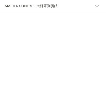
MASTER CONTROL 大師系列腕錶
活動
MASTER CONTROL 大師系列腕錶：傳頌
千古的珍貴傳承
誕生 30 年後至今，Master Control 大師系列腕錶持續保有
歷久不衰的傳奇地位， 世代傳承。 Master Control Date
大師系列日期顯示腕錶和 Master Control Calendar 大師
系列日曆腕錶的最新演繹版本證明，低調優雅確實是永垂不
朽。