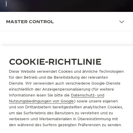
MASTER CONTROL
DIE KAMPAGNE
MASTER CONTROL: EIN EWIG
COOKIE-RICHTLINIE
WÄHRENDES VERMÄCHTNIS
Diese Website verwendet Cookies und ähnliche Technologien
für den Betrieb und die Bereitstellung der relevanten
Auch 30 Jahre nach ihrer Einführung ist die
Dienste. Wir verwenden auch verschiedene Google-Dienste
Ästhetik der Master Control am Puls der Zeit. Sie ist
einschließlich der Anzeigenpersonalisierung (für weitere
nach wie vor ein perfekter Begleiter, und ihr Erbe
Informationen lesen Sie bitte die
Datenschutz- und
besteht weiter. Die neuesten Interpretationen der
Nutzungsbedingungen von Google
) sowie unsere eigenen
und von Drittanbietern bereitgestellten analytischen Cookies,
Master Control Date und der Master Control
um das Surferlebnis des Benutzers zu verstehen und zu
Calendar beweisen, dass dezente Eleganz
verbessern und Werbematerialien in Übereinstimmung mit
wahrhaftig zeitlos ist.
den während des Surfens gezeigten Präferenzen zu senden.