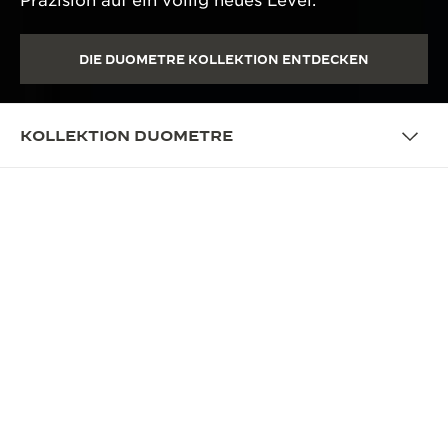
Präzision auf ein völlig neues Level.
DIE DUOMETRE KOLLEKTION ENTDECKEN
KOLLEKTION DUOMETRE
ÜBERSICHT
PRÄZISER ALS JE ZUVOR
Vor der Erfindung der Duometre schien es
unmöglich, Komplikationen einem Uhrwerk
hinzuzufügen, ohne dabei seine Genauigkeit zu
beeinträchtigen. Der 2007 erfundene und
patentierte Duometre Mechanismus verfügt über
zwei Federhäuser und zwei eigenständige