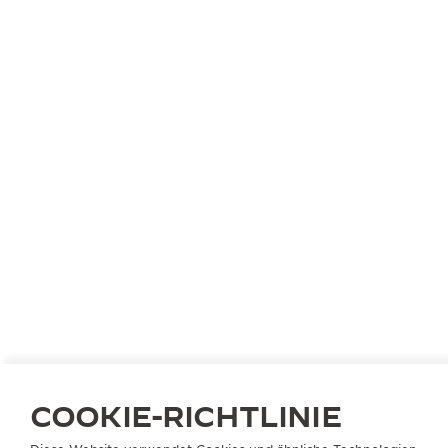
Räderwerke – eins für die Zeitmessung und eins für
die Komplikationen, die über eine Hemmung
verbunden sind. Indem die Energieversorgung auf
diese Weise separiert wird, garantiert der Duometre
Mechanismus ein besonders hohes Maß an
Ganggenauigkeit.
COOKIE-RICHTLINIE