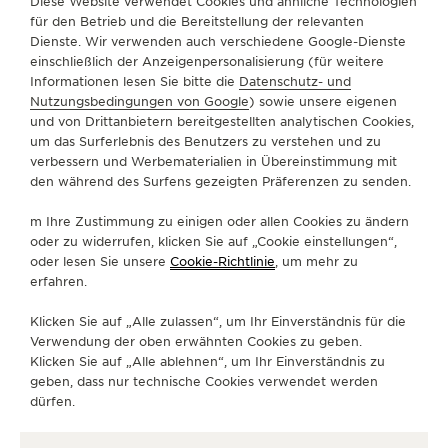
Diese Website verwendet Cookies und ähnliche Technologien
für den Betrieb und die Bereitstellung der relevanten
Dienste. Wir verwenden auch verschiedene Google-Dienste
einschließlich der Anzeigenpersonalisierung (für weitere
Informationen lesen Sie bitte die
Datenschutz- und
KALIBER
Nutzungsbedingungen von Google
) sowie unsere eigenen
REVOLUTIONÄRE MECHANIK
und von Drittanbietern bereitgestellten analytischen Cookies,
um das Surferlebnis des Benutzers zu verstehen und zu
Mit dem genialen Duometre Mechanismus hat die
verbessern und Werbematerialien in Übereinstimmung mit
den während des Surfens gezeigten Präferenzen zu senden.
Manufaktur ein neues Kapitel in der Geschichte der
Uhrmacherkunst aufgeschlagen, das Tor zu
m Ihre Zustimmung zu einigen oder allen Cookies zu ändern
beispielloser horologischer Komplexität geöffnet
oder zu widerrufen, klicken Sie auf „Cookie einstellungen“,
und den Grundstein für eine ganze Duometre
oder lesen Sie unsere
Cookie-Richtlinie
, um mehr zu
erfahren.
Kollektion mit neuen Uhrenkomplikationen gelegt.
Klicken Sie auf „Alle zulassen“, um Ihr Einverständnis für die
Verwendung der oben erwähnten Cookies zu geben.
ENTDECKEN SIE DIE DUOMETRE KALIBER
Klicken Sie auf „Alle ablehnen“, um Ihr Einverständnis zu
geben, dass nur technische Cookies verwendet werden
dürfen.