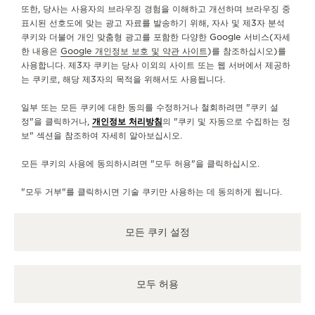
혁신적인 메커니즘
또한, 당사는 사용자의 브라우징 경험을 이해하고 개선하며 브라우징 중
표시된 선호도에 맞는 광고 자료를 발송하기 위해, 자사 및 제3자 분석
독보적인 듀오미터 메커니즘을 통해 매뉴팩처는 워치메이킹
쿠키와 더불어 개인 맞춤형 광고를 포함한 다양한 Google 서비스(자세
역사의 새로운 장을 열었으며, 전례 없는 시계의 정교함과 새
한 내용은
Google 개인정보 보호 및 약관 사이트
)를 참조하십시오)를
사용합니다. 제3자 쿠키는 당사 이외의 사이트 또는 웹 서버에서 제공하
로운 워치 컴플리케이션을 지닌 듀오미터 컬렉션의 토대를
는 쿠키로, 해당 제3자의 목적을 위해서도 사용됩니다.
마련했습니다.
일부 또는 모든 쿠키에 대한 동의를 수정하거나 철회하려면 "쿠키 설
정"을 클릭하거나,
개인정보 처리방침
의 "쿠키 및 자동으로 수집하는 정
듀오미터 칼리버 알아보기
보" 섹션을 참조하여 자세히 알아보십시오.
모든 쿠키의 사용에 동의하시려면 "모두 허용"을 클릭하십시오.
"모두 거부"를 클릭하시면 기술 쿠키만 사용하는 데 동의하게 됩니다.
모든 쿠키 설정
모두 허용