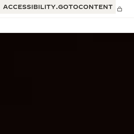
ACCESSIBILITY.GOTOCONTENT
THE GOLDEN RATIO
탁월함: 190여 년의 역사
MUSICAL SHOW
창의성: 430개 이상의 특허
리베르소 1931 카페
예거 르쿨트르 품질보증
독창성: 1,400개 이상의 칼리버
타임피스 품질보증
진정한 탁월함: 108개의 공예 기술
더 퍼페추얼 타임키퍼 전시
애트모스 품질보증
회
THE DREAM SHAPER