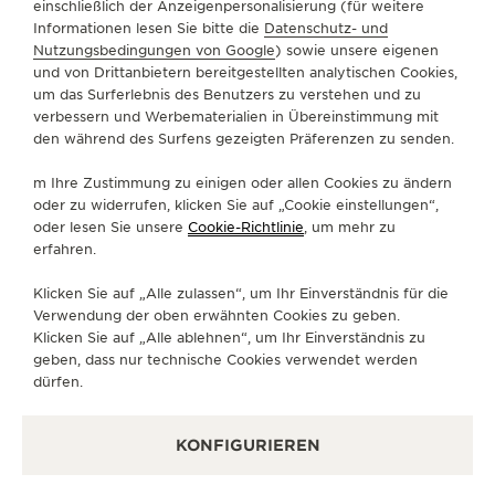
einschließlich der Anzeigenpersonalisierung (für weitere
Informationen lesen Sie bitte die
Datenschutz- und
ÜBER UNS
Nutzungsbedingungen von Google
) sowie unsere eigenen
und von Drittanbietern bereitgestellten analytischen Cookies,
um das Surferlebnis des Benutzers zu verstehen und zu
SERVICELEISTUNGEN
verbessern und Werbematerialien in Übereinstimmung mit
den während des Surfens gezeigten Präferenzen zu senden.
KONTAKTIEREN SIE UNS
m Ihre Zustimmung zu einigen oder allen Cookies zu ändern
FOLGEN SIE UNS
oder zu widerrufen, klicken Sie auf „Cookie einstellungen“,
oder lesen Sie unsere
Cookie-Richtlinie
, um mehr zu
erfahren.
GEHEN SIE ZUR INSTAGRAM-SEITE VON JAE
GEHEN SIE ZUR LINKEDIN-SEITE VON 
BESUCHEN SIE DIE FACEBOOK-SE
GEHEN SIE ZUR YOUTUBE-SE
RUFEN SIE DIE TWITTE
GEHEN SIE ZUR PI
Klicken Sie auf „Alle zulassen“, um Ihr Einverständnis für die
DEN NEWSLETTER ABONNIEREN
Verwendung der oben erwähnten Cookies zu geben.
Klicken Sie auf „Alle ablehnen“, um Ihr Einverständnis zu
geben, dass nur technische Cookies verwendet werden
dürfen.
PRESSE
KONFIGURIEREN
DATENSCHUTZRICHTLINIE
NUTZUNGSBEDINGUNGEN