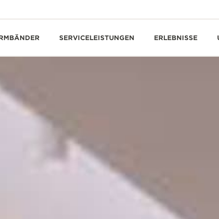
RMBÄNDER
SERVICELEISTUNGEN
ERLEBNISSE