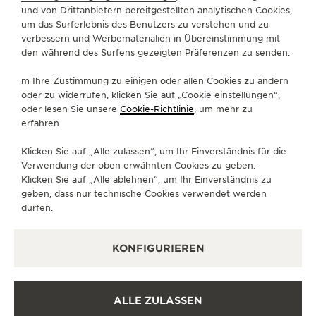
und von Drittanbietern bereitgestellten analytischen Cookies,
Alex Trochut entworfen wurde und auf Wunsch
um das Surferlebnis des Benutzers zu verstehen und zu
auch die Rückseite der Reverso ziert.
verbessern und Werbematerialien in Übereinstimmung mit
den während des Surfens gezeigten Präferenzen zu senden.
Das Versprechen eines Moments, der in der Zeit
eingefroren zu sein scheint:
m Ihre Zustimmung zu einigen oder allen Cookies zu ändern
oder zu widerrufen, klicken Sie auf „Cookie einstellungen“,
oder lesen Sie unsere
Cookie-Richtlinie
, um mehr zu
• RUND UM DIE WELT: NEW YORK UND TOKIO
erfahren.
• EINE KULINARISCHE ERFAHRUNG:
Klicken Sie auf „Alle zulassen“, um Ihr Einverständnis für die
EINZIGARTIGE GEBÄCKKREATIONEN VON NINA
Verwendung der oben erwähnten Cookies zu geben.
MÉTAYER
Klicken Sie auf „Alle ablehnen“, um Ihr Einverständnis zu
geben, dass nur technische Cookies verwendet werden
dürfen.
• MADE OF MAKERS: 1931 ALPHABET VON ALEX
TROCHUT
KONFIGURIEREN
• THE REVERSO STORIES EINE HOMMAGE AN
DEN ART DÉCO-STIL
ALLE ZULASSEN