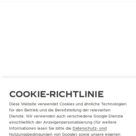
DAS CAFÉ
WIR PRÄSENTIEREN DAS
REVERSO 1931 CAFÉ
Dieses Jahr zur Vorweihnachtszeit öffnet das
Reverso 1931 Café an verschiedensten Standorten
auf der ganzen Welt – von New York bis Tokio –
seine Türen. Tauchen Sie ein in das Ambiente des
Art déco und lassen Sie sich von den Aromen sowie
den verschiedenen Geschmacksrichtungen aus dem
COOKIE-RICHTLINIE
Vallée de Joux verzaubern, die von der
französischen Meisterkonditorin Nina Métayer
Diese Website verwendet Cookies und ähnliche Technologien
für den Betrieb und die Bereitstellung der relevanten
kreiert wurden. Setzen Sie Ihr multisensorisches
Dienste. Wir verwenden auch verschiedene Google-Dienste
Erlebnis fort, indem Sie die Geschichte unserer
einschließlich der Anzeigenpersonalisierung (für weitere
ikonischen Reverso erkunden. Entdecken Sie das
Informationen lesen Sie bitte die
Datenschutz- und
1931 Alphabet, das exklusiv von dem Schriftkünstler
Nutzungsbedingungen von Google
) sowie unsere eigenen