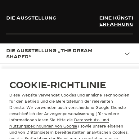
DIE AUSSTELLUNG
EINE KÜNSTLE
ERFAHRUNG
DIE AUSSTELLUNG „THE DREAM
SHAPER“
COOKIE-RICHTLINIE
THE DREAM SHAPER: WO DAS
Diese Website verwendet Cookies und ähnliche Technologien
TRAGEN DER ZEIT ZUR
für den Betrieb und die Bereitstellung der relevanten
KUNSTFORM WIRD
Dienste. Wir verwenden auch verschiedene Google-Dienste
einschließlich der Anzeigenpersonalisierung (für weitere
Als Hommage an zwei Jahrhunderte weiblicher
Informationen lesen Sie bitte die
Datenschutz- und
Raffinesse und Zeitmesser, inspiriert von den sich
Nutzungsbedingungen von Google
) sowie unsere eigenen
und von Drittanbietern bereitgestellten analytischen Cookies,
verändernden Sehnsüchten und Bedürfnissen der
um das Surferlebnis des Benutzers zu verstehen und zu