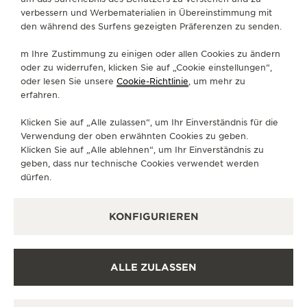
Frauen, zelebriert die Ausstellung „The Dream
verbessern und Werbematerialien in Übereinstimmung mit
Shaper“ die Geschichte femininer Uhren seit dem
den während des Surfens gezeigten Präferenzen zu senden.
19. Jahrhundert. Besucherinnen und Besucher sind
m Ihre Zustimmung zu einigen oder allen Cookies zu ändern
eingeladen, tiefer in die traditionsreiche Welt von
oder zu widerrufen, klicken Sie auf „Cookie einstellungen“,
Jaeger-LeCoultres Damenuhren einzutauchen – in
oder lesen Sie unsere
Cookie-Richtlinie
, um mehr zu
Form von uhrmacherischen, künstlerischen und
erfahren.
kulinarischen Erlebnissen sowie der Vorstellung der
Klicken Sie auf „Alle zulassen“, um Ihr Einverständnis für die
neuesten Lancierungen der Maison.
Verwendung der oben erwähnten Cookies zu geben.
Klicken Sie auf „Alle ablehnen“, um Ihr Einverständnis zu
geben, dass nur technische Cookies verwendet werden
dürfen.
KONFIGURIEREN
ALLE ZULASSEN