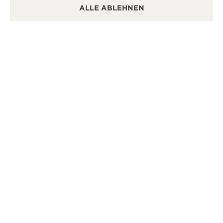
ALLE ABLEHNEN
DIE AUSSTELLUNG „THE DREAM SHAPER“ IN
SHANGHAI