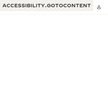
ACCESSIBILITY.GOTOCONTENT
黃金比例音樂表演
卓越工藝：逾 190 年歷史
REVERSO 1931 CAFÉ
無限創意：逾 430 項專利
積家保養服務
心靈手巧：1400 多種機芯
時計保修
《THE PERPETUAL TIMEKEEPER》
精湛工藝：108 種工藝
展覽
時計保修
《THE DREAM SHAPER》展覽
REVERSO 翻轉系列腕錶主題展覽