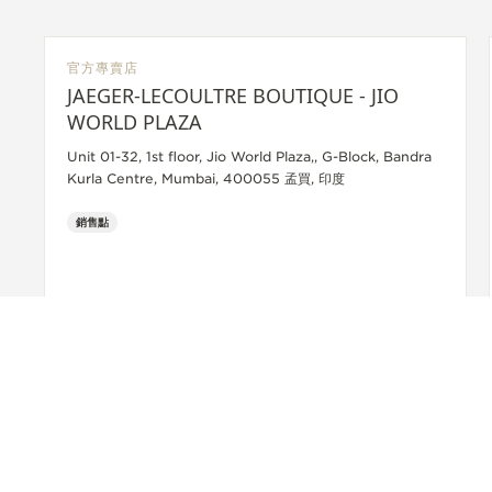
官方專賣店
JAEGER-LECOULTRE BOUTIQUE - JIO
WORLD PLAZA
Unit 01-32, 1st floor, Jio World Plaza,, G-Block, Bandra
Kurla Centre, Mumbai, 400055 孟買, 印度
銷售點
+919773233333