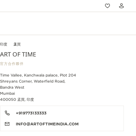
印度
孟買
ART OF TIME
官方合作夥伴
Time Vallee, Kanchwala palace, Plot 204
Shreyans Corner, Waterfield Road,
Bandra West
Mumbai
400050 孟買, 印度
+919773133333
INFO@ARTOFTIMEINDIA.COM