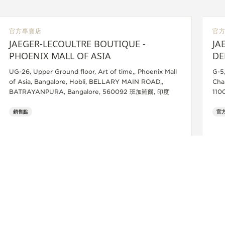
官方專賣店
官
JAEGER-LECOULTRE BOUTIQUE -
JA
PHOENIX MALL OF ASIA
DE
UG-26, Upper Ground floor, Art of time,, Phoenix Mall
G-5
of Asia, Bangalore, Hobli, BELLARY MAIN ROAD,,
Cha
BATRAYANPURA, Bangalore, 560092 班加羅爾, 印度
110
銷售點
官方
+919773233333