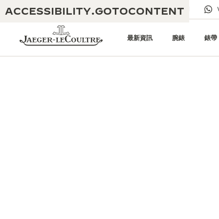
ACCESSIBILITY.GOTOCONTENT
給我們發電子郵件
專賣店
電子期刊
最新資訊
腕錶
錶帶
黃金比例音樂表演
卓越工藝：逾 190 年歷史
REVERSO 1931 CAFÉ
無限創意：逾 430 項專利
積家保養服務
心靈手巧：1400 多種機芯
時計保修
《THE PERPETUAL
精湛工藝：108 種工藝
TIMEKEEPER》展覽
時計保修
《THE DREAM SHAPER》展覽