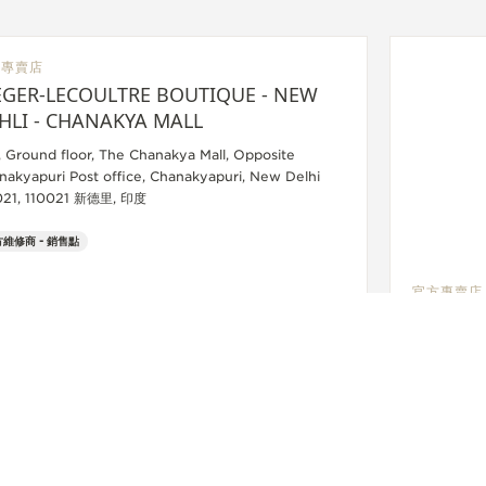
方專賣店
EGER-LECOULTRE BOUTIQUE - NEW
HLI - CHANAKYA MALL
, Ground floor, The Chanakya Mall, Opposite
nakyapuri Post office, Chanakyapuri, New Delhi
021, 110021 新德里, 印度
維修商 - 銷售點
官方專賣店
JAEGER
DUBAI 
Shop GF134
Avenue, T
功能檢查 - 
+91 8077230324