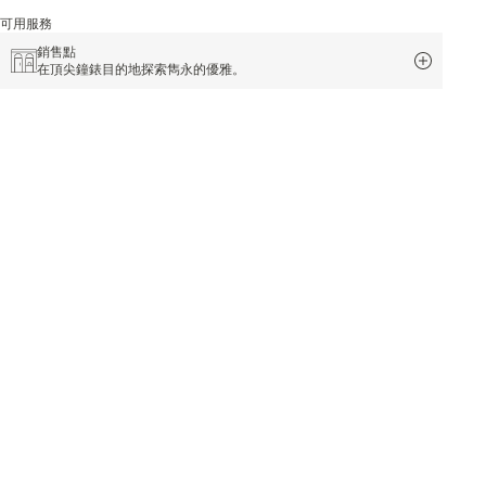
可用服務
銷售點
在頂尖鐘錶目的地探索雋永的優雅。