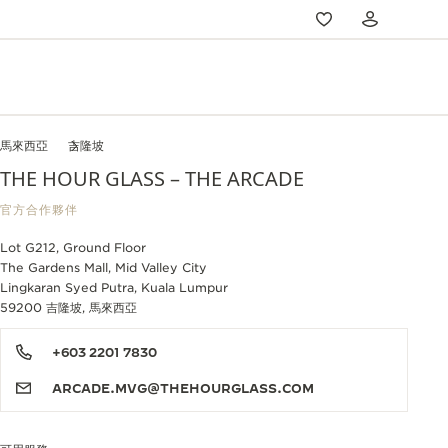
馬來西亞
吉隆坡
THE HOUR GLASS – THE ARCADE
官方合作夥伴
Lot G212, Ground Floor
The Gardens Mall, Mid Valley City
Lingkaran Syed Putra, Kuala Lumpur
59200 吉隆坡, 馬來西亞
+603 2201 7830
ARCADE.MVG@THEHOURGLASS.COM