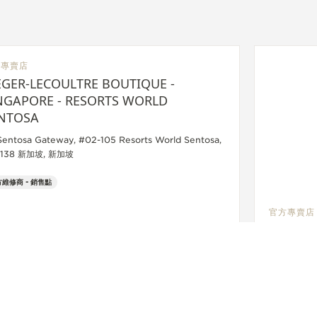
方專賣店
EGER-LECOULTRE BOUTIQUE -
NGAPORE - RESORTS WORLD
NTOSA
Sentosa Gateway, #02-105 Resorts World Sentosa,
8138 新加坡, 新加坡
維修商 - 銷售點
官方專賣店
JAEGER
SINGAP
2 Bayfront
The Shopp
坡