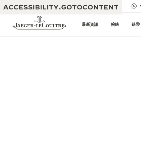
ACCESSIBILITY.GOTOCONTENT
給我們發電子郵件
專賣店
電子期刊
最新資訊
腕錶
錶帶
黃金比例音樂表演
卓越工藝：逾 190 年歷史
REVERSO 1931 CAFÉ
無限創意：逾 430 項專利
積家保養服務
心靈手巧：1400 多種機芯
時計保修
《THE PERPETUAL
精湛工藝：108 種工藝
TIMEKEEPER》展覽
時計保修
《THE DREAM SHAPER》展覽