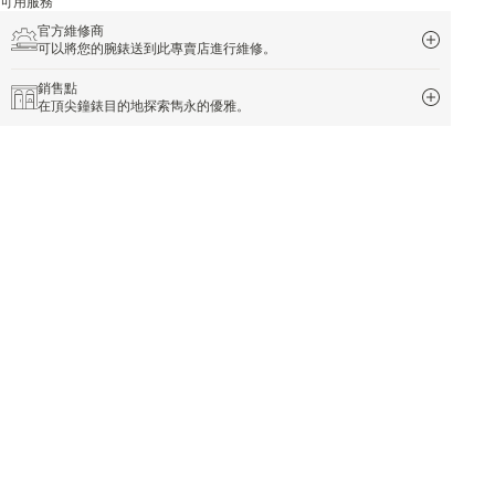
可用服務
官方維修商
可以將您的腕錶送到此專賣店進行維修。
銷售點
在頂尖鐘錶目的地探索雋永的優雅。