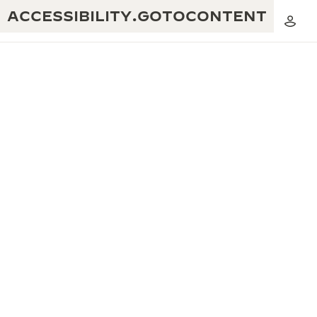
ACCESSIBILITY.GOTOCONTENT
黃金比例音樂表演
卓越工藝：逾 190 年歷史
REVERSO 1931 CAFÉ
無限創意：逾 430 項專利
積家保養服務
心靈手巧：1400 多種機芯
時計保修
《THE PERPETUAL TIMEKEEPER》
精湛工藝：108 種工藝
展覽
時計保修
《THE DREAM SHAPER》展覽
REVERSO 翻轉系列腕錶主題展覽