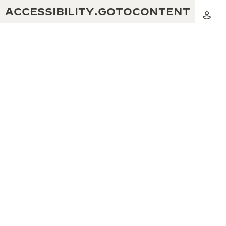
ACCESSIBILITY.GOTOCONTENT
黃金比例音樂表演
卓越工藝：逾 190 年歷史
REVERSO 1931 CAFÉ
無限創意：逾 430 項專利
積家保養服務
心靈手巧：1400 多種機芯
時計保修
《THE PERPETUAL TIMEKEEPER》
精湛工藝：108 種工藝
展覽
時計保修
《THE DREAM SHAPER》展覽
REVERSO 翻轉系列腕錶主題展覽