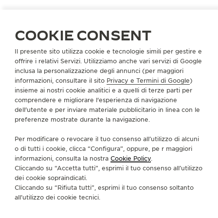
COOKIE CONSENT
GERMANIA
WIESBADEN
Il presente sito utilizza cookie e tecnologie simili per gestire e
offrire i relativi Servizi. Utilizziamo anche vari servizi di Google
STOESS GMBH
inclusa la personalizzazione degli annunci (per maggiori
PARTNER UFFICIALE
informazioni, consultare il sito
Privacy e Termini di Google
)
insieme ai nostri cookie analitici e a quelli di terze parti per
Wilhelmstrasse 34
comprendere e migliorare l'esperienza di navigazione
65183 Wiesbaden, Germania
dell'utente e per inviare materiale pubblicitario in linea con le
preferenze mostrate durante la navigazione.
+49 611 301068
Per modificare o revocare il tuo consenso all’utilizzo di alcuni
CONTACT@STOESS.EU
o di tutti i cookie, clicca “Configura”, oppure, pe r maggiori
informazioni, consulta la nostra
Cookie Policy
.
SERVIZI DISPONIBILI
Cliccando su “Accetta tutti”, esprimi il tuo consenso all’utilizzo
PUNTO VENDITA
dei cookie sopraindicati.
Scopra un’eleganza senza tempo in una destinazione
orologiera di prim’ordine.
Cliccando su “Rifiuta tutti”, esprimi il tuo consenso soltanto
all’utilizzo dei cookie tecnici.