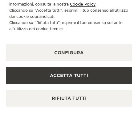
informazioni, consulta la nostra
Cookie Policy
.
In questa boutique è possibile effettuare un controllo
funzionale.
Cliccando su “Accetta tutti”, esprimi il tuo consenso all’utilizzo
dei cookie sopraindicati.
RIPARATORE UFFICIALE
Cliccando su “Rifiuta tutti”, esprimi il tuo consenso soltanto
In questa boutique è possibile inviare il proprio orologio
all’utilizzo dei cookie tecnici.
in assistenza.
PUNTO VENDITA
Scopra un’eleganza senza tempo in una destinazione
orologiera di prim’ordine.
CONFIGURA
ALTRE BOUTIQUE UFFICIALI E
ACCETTA TUTTI
PARTNER
VEDERE TUTTE LE BOUTIQUE
RIFIUTA TUTTI