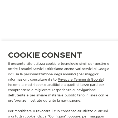
GERMANIA
FRANCOFORTE
COOKIE CONSENT
GERHARD D. WEMPE KG
Il presente sito utilizza cookie e tecnologie simili per gestire e
PARTNER UFFICIALE
offrire i relativi Servizi. Utilizziamo anche vari servizi di Google
inclusa la personalizzazione degli annunci (per maggiori
An der Hauptwache 7
informazioni, consultare il sito
Privacy e Termini di Google
)
60313 Francoforte, Germania
insieme ai nostri cookie analitici e a quelli di terze parti per
comprendere e migliorare l'esperienza di navigazione
+49 69 29 17 77
dell'utente e per inviare materiale pubblicitario in linea con le
preferenze mostrate durante la navigazione.
SERVICE.HAUPTWACHE@WEMPE.DE
Per modificare o revocare il tuo consenso all’utilizzo di alcuni
SERVIZI DISPONIBILI
o di tutti i cookie, clicca “Configura”, oppure, pe r maggiori
CONTROLLO FUNZIONALE