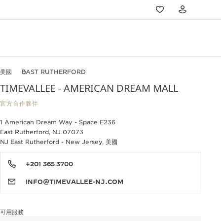
美國
EAST RUTHERFORD
TIMEVALLEE - AMERICAN DREAM MALL
官方合作夥伴
1 American Dream Way - Space E236
East Rutherford, NJ 07073
NJ East Rutherford - New Jersey, 美國
+201 365 3700
INFO@TIMEVALLEE-NJ.COM
可用服務