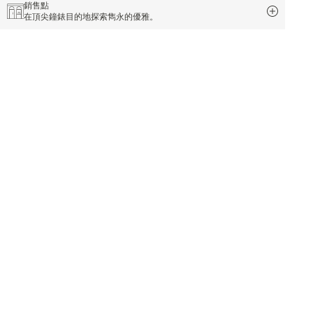
銷售點
在頂尖鐘錶目的地探索雋永的優雅。