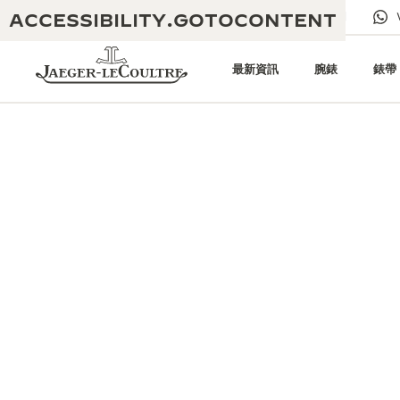
ACCESSIBILITY.GOTOCONTENT
給我們發電子郵件
專賣店
電子期刊
最新資訊
腕錶
錶帶
黃金比例音樂表演
卓越工藝：逾 190 年歷史
REVERSO 1931 CAFÉ
無限創意：逾 430 項專利
積家保養服務
心靈手巧：1400 多種機芯
時計保修
《THE PERPETUAL
精湛工藝：108 種工藝
TIMEKEEPER》展覽
時計保修
《THE DREAM SHAPER》展覽