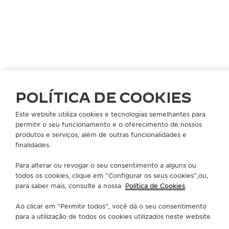
POLÍTICA DE COOKIES
ESTADOS UNIDOS
EAST RUTHERFORD
Este website utiliza cookies e tecnologias semelhantes para
permitir o seu funcionamento e o oferecimento de nossos
TIMEVALLEE - AMERICAN DREAM MALL
produtos e serviços, além de outras funcionalidades e
PARCEIRO OFICIAL
finalidades.
1 American Dream Way - Space E236
Para alterar ou revogar o seu consentimento a alguns ou
East Rutherford, NJ 07073
todos os cookies, clique em “Configurar os seus cookies”,ou,
NJ East Rutherford - Nova Jersey, Estados Unidos da América
para saber mais, consulte a nossa
Política de Cookies
.
+201 365 3700
Ao clicar em “Permitir todos”, você dá o seu consentimento
para a utilização de todos os cookies utilizados neste website.
INFO@TIMEVALLEE-NJ.COM