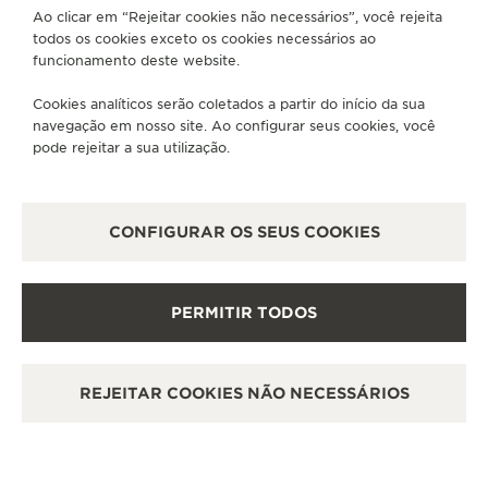
Ao clicar em “Rejeitar cookies não necessários”, você rejeita
SERVIÇOS DISPONÍVEIS
todos os cookies exceto os cookies necessários ao
PONTO DE VENDAS
funcionamento deste website.
Descubra a elegância atemporal em um destino de
relógios de primeira linha.
Cookies analíticos serão coletados a partir do início da sua
navegação em nosso site. Ao configurar seus cookies, você
pode rejeitar a sua utilização.
OUTRAS BOUTIQUES E PARCEIROS
OFICIAIS
CONFIGURAR OS SEUS COOKIES
VER TODAS AS BOUTIQUES
PERMITIR TODOS
REJEITAR COOKIES NÃO NECESSÁRIOS