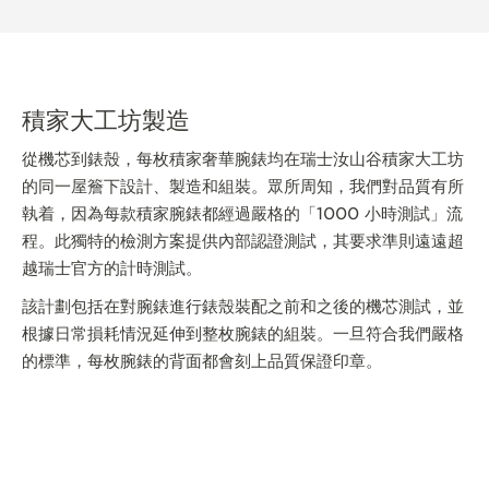
積家大工坊製造
從機芯到錶殼，每枚積家奢華腕錶均在瑞士汝山谷積家大工坊
的同一屋簷下設計、製造和組裝。眾所周知，我們對品質有所
執着，因為每款積家腕錶都經過嚴格的「1000 小時測試」流
程。此獨特的檢測方案提供內部認證測試，其要求準則遠遠超
越瑞士官方的計時測試。
該計劃包括在對腕錶進行錶殼裝配之前和之後的機芯測試，並
根據日常損耗情況延伸到整枚腕錶的組裝。一旦符合我們嚴格
的標準，每枚腕錶的背面都會刻上品質保證印章。