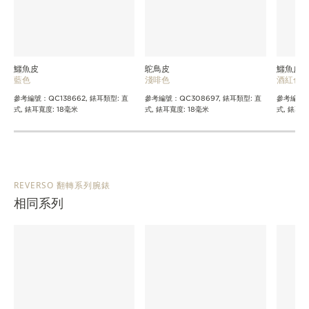
鱷魚皮
鴕鳥皮
鱷魚皮
藍色
淺啡色
酒紅色
參考編號：QC138662, 錶耳類型: 直
參考編號：QC308697, 錶耳類型: 直
參考編號：Q
式, 錶耳寬度: 18毫米
式, 錶耳寬度: 18毫米
式, 錶耳寬
REVERSO 翻轉系列腕錶
相同系列