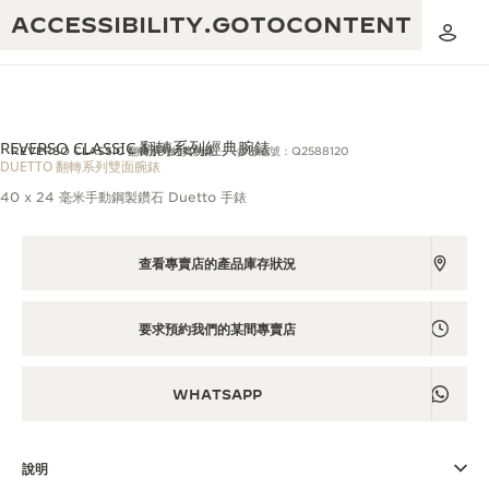
ACCESSIBILITY.GOTOCONTENT
REVERSO CLASSIC 翻轉系列經典腕錶
REVERSO CLASSIC 翻轉系列經典腕錶
參考編號：Q2588120
DUETTO 翻轉系列雙面腕錶
40 x 24 毫米手動鋼製鑽石 Duetto 手錶
黃金比例音樂表演
卓越工藝：逾 190 年歷史
REVERSO 1931 CAFÉ
查看專賣店的產品庫存狀況
無限創意：逾 430 項專利
積家保養服務
心靈手巧：1400 多種機芯
要求預約我們的某間專賣店
時計保修
《THE PERPETUAL TIMEKEEPER》
精湛工藝：108 種工藝
展覽
WHATSAPP
時計保修
《THE DREAM SHAPER》展覽
說明
REVERSO 翻轉系列腕錶主題展覽