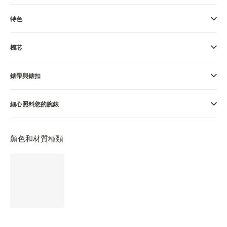
THE SOUND MAKER
特色
STELLAR ODYSSEY
機芯
THE PRECISION PIONEER
錶帶與錶扣
瀏覽所有精彩活動
細心照料您的腕錶
顏色和材質種類