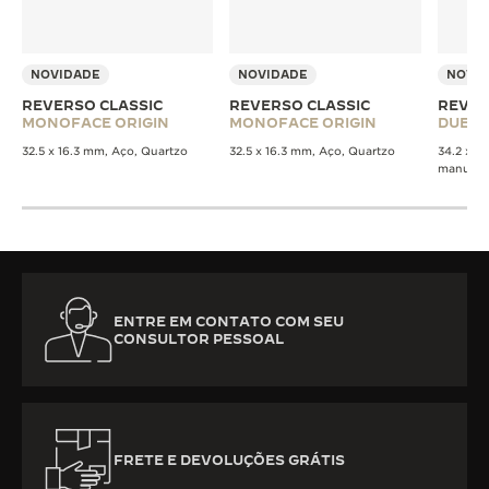
NOVIDADE
NOVIDADE
NOVI
REVERSO CLASSIC
REVERSO CLASSIC
REVER
MONOFACE ORIGIN
MONOFACE ORIGIN
DUET
32.5 x 16.3 mm, Aço, Quartzo
32.5 x 16.3 mm, Aço, Quartzo
34.2 x 2
manual
ENTRE EM CONTATO COM SEU
CONSULTOR PESSOAL
FRETE E DEVOLUÇÕES GRÁTIS