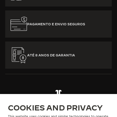
PAGAMENTO E ENVIO SEGUROS
ATÉ 8 ANOS DE GARANTIA
TODAS AS COLEÇÕES
REVERSO
REVERSO CLASSIC
COOKIES AND PRIVACY
REF. Q2588120
This website uses cookies and similar technologies to operate