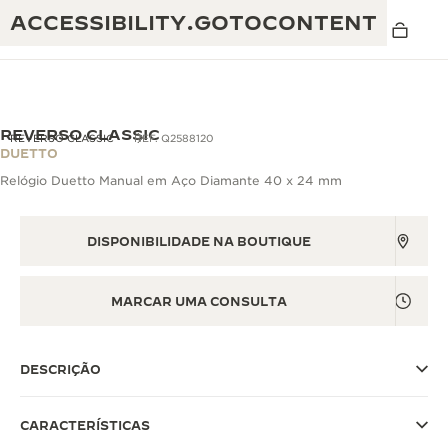
ACCESSIBILITY.GOTOCONTENT
REVERSO CLASSIC
REVERSO CLASSIC
REF. Q2588120
DUETTO
Relógio Duetto Manual em Aço Diamante 40 x 24 mm
THE GOLDEN RATIO MUSICAL SHOW
EXCELÊNCIA: MAIS DE 190 ANOS
O REVERSO 1931 CAFÉ
DISPONIBILIDADE NA BOUTIQUE
CRIATIVIDADE: MAIS DE 430 PATENTES
GARANTIA JAEGER-LECOULTRE
ENGENHOSIDADE: MAIS DE 1400 CALIBRES
MARCAR UMA CONSULTA
GARANTIA DO RELÓGIO
A EXPOSIÇÃO THE PERPETUAL
DOMÍNIO: 108 OFÍCIOS
TIMEKEEPER
GARANTIA DO ATMOS
DESCRIÇÃO
THE DREAM SHAPER
CARACTERÍSTICAS
THE REVERSO STORIES