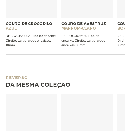
COURO DE CROCODILO
COURO DE AVESTRUZ
COURO
AZUL
MARROM-CLARO
BORD
REF. QC138662, Tipo de encaixe:
REF. QC308697, Tipo de
REF. QC1
Direito, Largura dos encaixes:
encaixe: Direito, Largura dos
Direito, 
18mm
encaixes: 18mm
18mm
REVERSO
DA MESMA COLEÇÃO