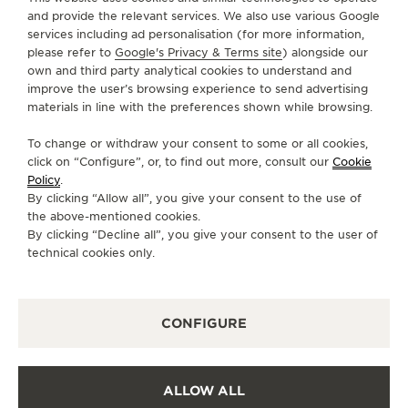
and provide the relevant services. We also use various Google
SOBRE NÓS
services including ad personalisation (for more information,
please refer to
Google's Privacy & Terms site
) alongside our
own and third party analytical cookies to understand and
SERVIÇOS
improve the user’s browsing experience to send advertising
materials in line with the preferences shown while browsing.
FALE CONOSCO
To change or withdraw your consent to some or all cookies,
SIGA-NOS
click on “Configure”, or, to find out more, consult our
Cookie
Policy
.
By clicking “Allow all”, you give your consent to the use of
IR PARA A PÁGINA DO INSTAGRAM DA JAEG
IR PARA A PÁGINA DO LINKEDIN DA JA
IR PARA A PÁGINA DO FACEBOOK 
IR PARA A PÁGINA DO YOUT
IR PARA A PÁGINA DO 
VÁ PARA A PÁGINA
the above-mentioned cookies.
By clicking “Decline all”, you give your consent to the user of
ASSINAR A NEWSLETTER
technical cookies only.
CONFIGURE
IMPRENSA
POLÍTICA DE PRIVACIDADE
ALLOW ALL
TERMOS DE UTILIZAÇÃO