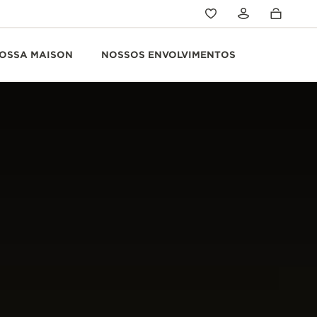
OSSA MAISON
NOSSOS ENVOLVIMENTOS