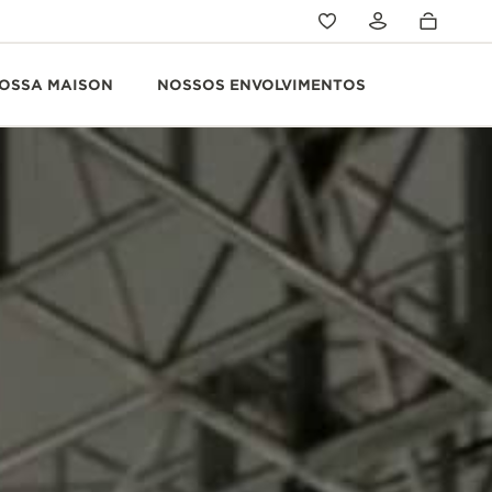
OSSA MAISON
NOSSOS ENVOLVIMENTOS