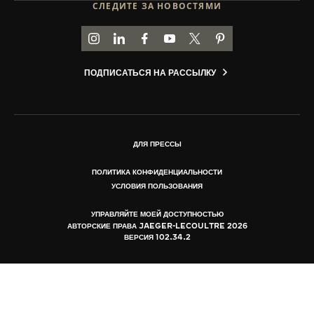
СЛЕДИТЕ ЗА НОВОСТЯМИ
ИСТОРИИ REVERSO
THE SOUND MAKER
ПЕРЕЙТИ НА СТРАНИЦУ JAEGER-LECOULTRE В
ПЕРЕЙТИ НА СТРАНИЦУ JAEGER-LECOULT
ПЕРЕЙТИ НА СТРАНИЦУ JAEGER-LE
ПЕРЕЙТИ НА СТРАНИЦУ JAEGE
ПЕРЕЙТИ НА СТРАНИЦУ J
ПЕРЕЙТИ НА СТРАН
ПОДПИСАТЬСЯ НА РАССЫЛКУ
THE STELLAR ODYSSEY
THE PRECISION PIONEER
ПОСМОТРЕТЬ ВСЕ МЕРОПРИЯТИЯ
ДЛЯ ПРЕССЫ
ПОЛИТИКА КОНФИДЕНЦИАЛЬНОСТИ
УСЛОВИЯ ПОЛЬЗОВАНИЯ
УПРАВЛЯЙТЕ МОЕЙ ДОСТУПНОСТЬЮ
АВТОРСКИЕ ПРАВА JAEGER-LECOULTRE 2026
ВЕРСИЯ 102.34.2