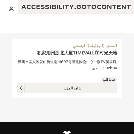
ACCESSIBILITY.GOTOCONTENT
المتجر (البوتيك) الرسمي
积家湖州浙北大厦TIMEVALLÉE时光天地
العرض الموسيقي للنسبة الذهبية
التميز: أكثر من 190 عامًا
湖州市吴兴区爱山街道南街697号浙北购物中心一楼TV腕表店,
Huzhou, الصين
مقهى REVERSO 1931
الإبداع: أكثر من 430 براءة اختراع
نقاط البيع
ضمان JAEGER-LECOULTRE
البراعة: أكثر من 1400 حركة
شاهد المزيد
ضمان الساعة
معرض THE PERPETUAL TIMEKEEPER
الإتقان: 235 حِرَفة متخصصة
ضمان بندولة ATMOS
صانع الأحلام
حكايات REVERSO