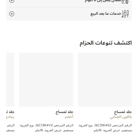
ضمان يصل إلى 8 أعوام
THE SOUND MAKER
خدمات ما بعد البيع
STELLAR ODYSSEY
رائد الدقّة PRECISION PIONEER
اكتشف تنوعات الحزام
اطّلع على جميع الفعاليات
جلد تمساح
جلد تمساح
جلد تمسا
باللون العنّابي
أخضر
رمادي بن
الرقم المرجعي QC3164S2, نوع العروة:
الرقم المرجعي QC1364V2, نوع العروة:
مستقيم, عرض العروة: 16ملم
مستقيم, عرض العروة: 16ملم
مستقيم, عرض ا