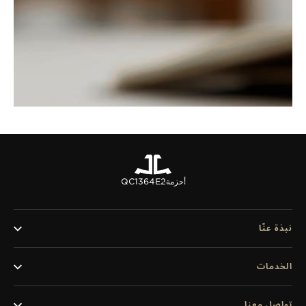
أحزمة
QC1364E2
نبذة عنّا
الخدمات
تواصل معنا