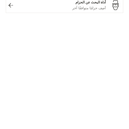
أداة البحث عن الحزام
نظرة عامة
مرجع للوقت
تُعرَف مجموعة Master Control بالتميز التقني الحقيقي
ويُضفي عليها تصميمها الدائري الشهير إحساسًا بالأناقة العصرية
الفعلية. تدفع روح الابتكار في Jaeger-LeCoultre إلى إجراء
تحسيناتٍ مستمرة على حركة كاليبر عبر نطاق مجموعة Master
Collection، ولكن تظل روحها متطورة بلا أي مجهود.