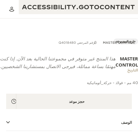
ACCESSIBILITY.GOTOCONTENT
خارج المجموعة
MASTER CONTROL
الرقم المرجعي Q4018480
MASTER
هذا المنتج غير متوفر في مجموعتنا الحالية بعد الآن. إذا كنت
العرض الموسيقي للنسبة الذهبية
التميز: أكثر من 190 عامًا
CONTROL
مهتمًا بساعة مماثلة، فيرجى الاتصال بمستشارينا الشخصيين.
التاريخ
مقهى REVERSO 1931
الإبداع: أكثر من 430 براءة اختراع
40 مم - فولاذ - حركة_أتوماتيكية
ضمان JAEGER-LECOULTRE
البراعة: أكثر من 1400 حركة
ضمان الساعة
معرض THE PERPETUAL TIMEKEEPER
الإتقان: 235 حِرَفة متخصصة
حجز موعد
ضمان بندولة ATMOS
صانع الأحلام
الوصف
حكايات REVERSO