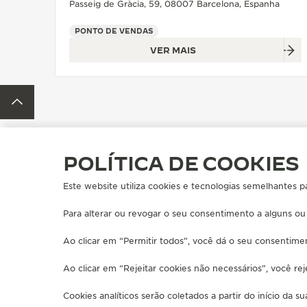
THE REVERSO STORIES
Passeig de Gràcia, 59, 08007 Barcelona, Espanha
THE SOUND MAKER
PONTO DE VENDAS
VER MAIS
A ODISSEIA ESTELAR
VOLTAR AO TOPO DA PÁGINA
THE PRECISION PIONEER
VER TODOS OS EVENTOS
POLÍTICA DE COOKIES
ENCONTRE UMA BOUTIQUE
TODAS AS LOJAS
EUROPA
Este website utiliza cookies e tecnologias semelhantes p
Para alterar ou revogar o seu consentimento a alguns ou
SOBRE NÓS
SERVIÇOS
Ao clicar em “Permitir todos”, você dá o seu consentimen
MANUFATURA-ATELIER DESDE 1833
SERVIÇOS DE P
JUNTE-SE À NOSSA GRANDE MAISON
GARANTIA JAE
Ao clicar em “Rejeitar cookies não necessários”, você re
ESTENDER MIN
PERGUNTAS FR
Cookies analíticos serão coletados a partir do início da s