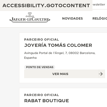
ACCESSIBILITY.GOTOCONTENT
Envie um e-mail
Boutiques
Newsletter
NOVIDADES
RELÓGI
PARCEIRO OFICIAL
JOYERÍA TOMÁS COLOMER
THE GOLDEN RATIO MUSICAL SHOW
EXCELÊNCIA: MAIS DE 190 ANOS
Avinguda Portal de l'Ángel, 7, 08002 Barcelona,
Espanha
O REVERSO 1931 CAFÉ
CRIATIVIDADE: MAIS DE 430 PATENTES
PONTO DE VENDAS
GARANTIA JAEGER-LECOULTRE
ENGENHOSIDADE: MAIS DE 1400 CALIBRES
VER MAIS
GARANTIA DO RELÓGIO
A EXPOSIÇÃO THE PERPETUAL
DOMÍNIO: 108 OFÍCIOS
TIMEKEEPER
GARANTIA DO ATMOS
PARCEIRO OFICIAL
THE DREAM SHAPER
RABAT BOUTIQUE