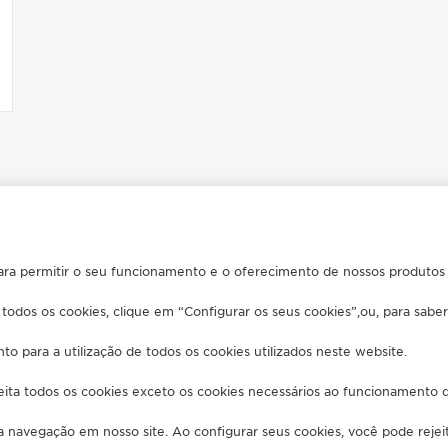
ESPANHA
BARCELONA
ara permitir o seu funcionamento e o oferecimento de nossos produtos e
 todos os cookies, clique em “Configurar os seus cookies”,ou, para sabe
FALE CONOSCO
to para a utilização de todos os cookies utilizados neste website.
ÓS-VENDA
ENCONTRE UMA BOUTIQUE
GER-LECOULTRE
MARCAR UMA CONSULTA
jeita todos os cookies exceto os cookies necessários ao funcionamento 
HA GARANTIA
ENTRE EM CONTATO COM A JAEGER
LECOULTRE
EQUENTES
ua navegação em nosso site. Ao configurar seus cookies, você pode rejeita