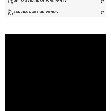
UP TO 8 YEARS OF WARRANTY
THE SOUND MAKER
SERVIÇOS DE PÓS-VENDA
A ODISSEIA ESTELAR
THE PRECISION PIONEER
VER TODOS OS EVENTOS