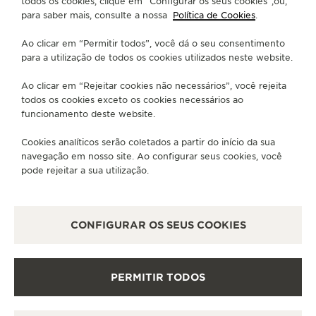
todos os cookies, clique em “Configurar os seus cookies”,ou,
para saber mais, consulte a nossa
Política de Cookies
.
SOBRE NÓS
Ao clicar em “Permitir todos”, você dá o seu consentimento
para a utilização de todos os cookies utilizados neste website.
SERVIÇOS
Ao clicar em “Rejeitar cookies não necessários”, você rejeita
FALE CONOSCO
todos os cookies exceto os cookies necessários ao
funcionamento deste website.
SIGA-NOS
Cookies analíticos serão coletados a partir do início da sua
navegação em nosso site. Ao configurar seus cookies, você
IR PARA A PÁGINA DO INSTAGRAM DA JAEG
IR PARA A PÁGINA DO LINKEDIN DA JA
IR PARA A PÁGINA DO FACEBOOK 
IR PARA A PÁGINA DO YOUT
IR PARA A PÁGINA DO 
VÁ PARA A PÁGINA
pode rejeitar a sua utilização.
ASSINAR A NEWSLETTER
CONFIGURAR OS SEUS COOKIES
IMPRENSA
PERMITIR TODOS
POLÍTICA DE PRIVACIDADE
TERMOS DE UTILIZAÇÃO