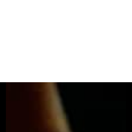
MADE OF MAKERS : TØKIO M¥ERS