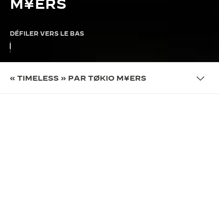
M¥ERS
DÉFILER VERS LE BAS
« TIMELESS » PAR TØKIO M¥ERS
COLLABORATION
UNE BANDE ORIGINALE
EXCLUSIVE
Dans le cadre du programme « Made of Makers »,
Jaeger-LeCoultre s'est associé au musicien
britannique TØKIO M¥ERS afin de composer une
bande exclusive pour The Golden Ratio Musical