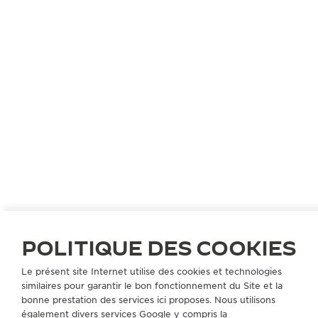
britannique TØKIO M¥ERS afin de composer une
bande exclusive pour The Golden Ratio Musical
Show, une symphonie originale intitulée
« Timeless ».
POLITIQUE DES COOKIES
Le présent site Internet utilise des cookies et technologies
similaires pour garantir le bon fonctionnement du Site et la
bonne prestation des services ici proposes. Nous utilisons
également divers services Google y compris la