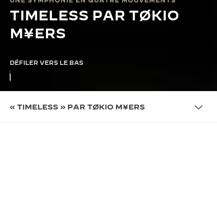
UNE SYMPHONIE EN QUATRE MOUVEMENTS
TIMELESS PAR TØKIO
M¥ERS
DÉFILER VERS LE BAS
« TIMELESS » PAR TØKIO M¥ERS
COLLABORATION
UNE BANDE ORIGINALE
EXCLUSIVE
Dans le cadre du programme « Made of Makers »,
Jaeger-LeCoultre s'est associé au musicien