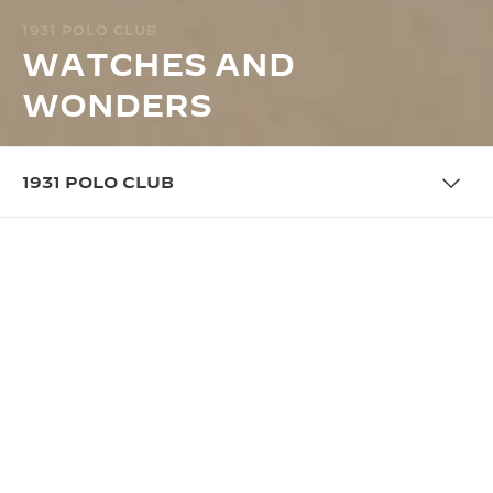
1931 POLO CLUB
WATCHES AND
WONDERS
1931 POLO CLUB
APERÇU
LE POLO RÉINVENTÉ
En 2025, Jaeger-LeCoultre célèbre l’héritage polo
de l’emblématique Reverso et présente le 1931 Polo
Club. Cette thématique prend vie pour la première
fois au salon Watches and Wonders 2025 de
Genève à travers un stand immersif s’inspirant des