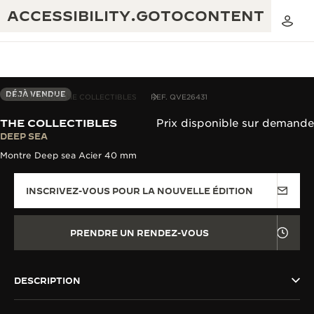
ACCESSIBILITY.GOTOCONTENT
DÉJÀ VENDUE
CAPSULE I DE THE COLLECTIBLES
REF. QVE26431
THE COLLECTIBLES
Prix disponible sur demande
THE GOLDEN RATIO MUSICAL SHOW
DEEP SEA
EXCELLENCE : PLUS DE 190 ANS
Montre Deep sea Acier 40 mm
THE REVERSO 1931 CAFÉ
CRÉATIVITÉ : PLUS DE 430 BREVETS
INSCRIVEZ-VOUS POUR LA NOUVELLE ÉDITION
GARANTIE JAEGER-LECOULTRE
INGÉNIOSITÉ : PLUS DE 1 400 CALIBRES
GARANTIE DES MONTRES
EXPOSITION « THE PERPETUAL
SAVOIR-FAIRE : 108 MÉTIERS
PRENDRE UN RENDEZ-VOUS
TIMEKEEPER »
GARANTIE ATMOS
EXPOSITION « THE DREAM SHAPER »
DESCRIPTION
REVERSO, INTEMPORELLE DEPUIS 1931