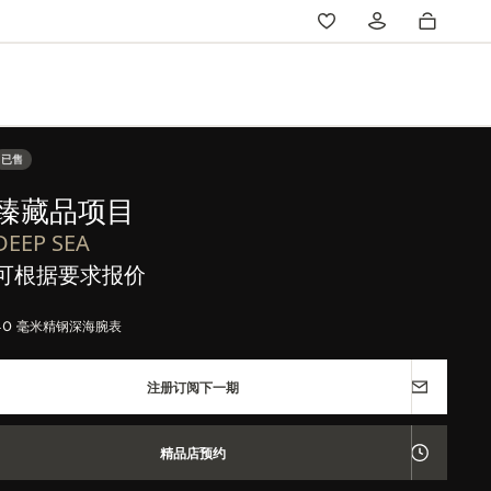
已售
臻藏品项目
DEEP SEA
可根据要求报价
40 毫米精钢深海腕表
注册订阅下一期
精品店预约