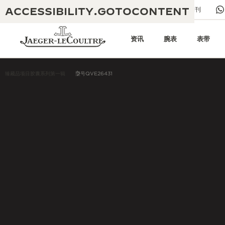
ACCESSIBILITY.GOTOCONTENT
给我们发送电子邮件
精品店
电子期刊
资讯
腕表
表带
臻藏品项目胶囊系列第一辑
型号QVE26431
黄金比例水幕音乐秀
卓越传承：190余年
积家REVERSO 1931 CAFÉ
非凡创意：430多项专利
积家保修政策
匠心巧思：1400多款机芯
腕表国际质保
“永恒的时计”展览
精湛技艺：108项精湛技艺
空气钟国际质保
积家时光铸梦限时主题空间
REVERSO翻转系列腕表主题展