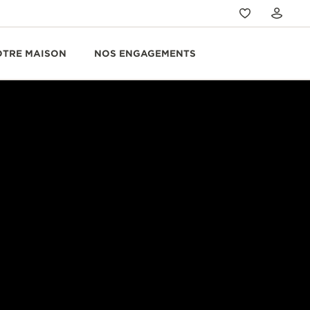
OTRE MAISON
NOS ENGAGEMENTS
LLON
lon Perpetual est dotée
 un effet « toupie ».