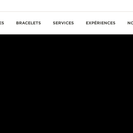
ES
BRACELETS
SERVICES
EXPÉRIENCES
N
UN TOURBILLON TRIPLE AXE AU CARACTÈRE UNIQUE
METRE HELIOTOURBI
PERPETUAL
 de l’inventivité, la nouvelle montre Duometre Heliotourbil
èrement repensé, qui pivote sur trois axes de façon à créer