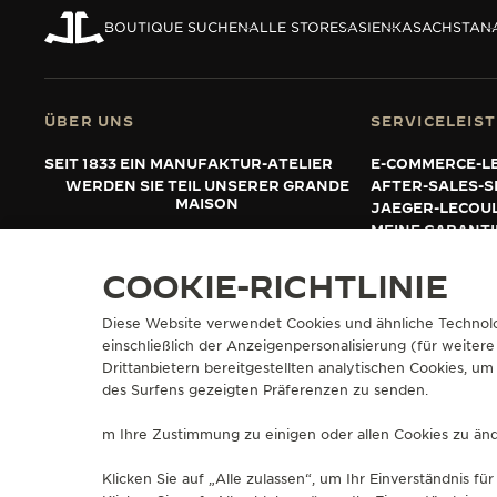
THE REVERSO STORIES
BOUTIQUE SUCHEN
ALLE STORES
ASIEN
KASACHSTAN
THE SOUND MAKER
THE STELLAR ODYSSEY
ÜBER UNS
SERVICELEIS
THE PRECISION PIONEER
SEIT 1833 EIN MANUFAKTUR-ATELIER
E-COMMERCE-L
WERDEN SIE TEIL UNSERER GRANDE
AFTER-SALES-S
ALLE VERANSTALTUNGEN
MAISON
JAEGER-LECOU
ANZEIGEN
MEINE GARANT
FAQ
COOKIE-RICHTLINIE
Diese Website verwendet Cookies und ähnliche Technolo
PRESSE
DATENSCHUTZRICHTLINIE
NUTZUNGSBEDINGUNGEN
VERKA
einschließlich der Anzeigenpersonalisierung (für weitere
WIDERRUFSFORMULAR
Drittanbietern bereitgestellten analytischen Cookies, 
COPYRIGHT JAEGER-LECOULTRE 2026
VERSION 102.34.2
des Surfens gezeigten Präferenzen zu senden.
m Ihre Zustimmung zu einigen oder allen Cookies zu ände
Klicken Sie auf „Alle zulassen“, um Ihr Einverständnis 