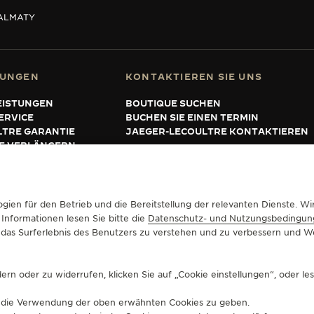
ALMATY
TUNGEN
KONTAKTIEREN SIE UNS
EISTUNGEN
BOUTIQUE SUCHEN
ERVICE
BUCHEN SIE EINEN TERMIN
LTRE GARANTIE
JAEGER-LECOULTRE KONTAKTIEREN
IE VERLÄNGERN
gien für den Betrieb und die Bereitstellung der relevanten Dienste. 
UFSBEDINGUNGEN
COOKIE-RICHTLINIE
ERKLÄRUNG ZUR BARRIEREFREIHEIT
 Informationen lesen Sie bitte die
Datenschutz- und Nutzungsbedingun
um das Surferlebnis des Benutzers zu verstehen und zu verbessern und
rn oder zu widerrufen, klicken Sie auf „Cookie einstellungen“, oder le
für die Verwendung der oben erwähnten Cookies zu geben.