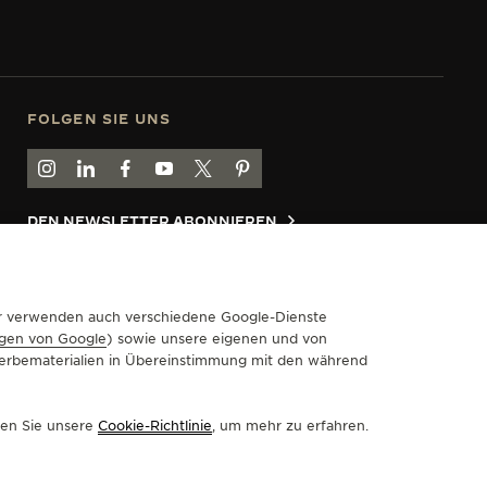
FOLGEN SIE UNS
GEHEN SIE ZUR INSTAGRAM-SEITE VON JAEGER-LECOULT
GEHEN SIE ZUR LINKEDIN-SEITE VON JAEGER-LECO
BESUCHEN SIE DIE FACEBOOK-SEITE VON JAE
GEHEN SIE ZUR YOUTUBE-SEITE VON JAE
RUFEN SIE DIE TWITTER-SEITE VON
GEHEN SIE ZUR PINTEREST-SEI
DEN NEWSLETTER ABONNIEREN
Wir verwenden auch verschiedene Google-Dienste
 – WCAG
MEINE ZUGÄNGLICHKEIT VERWALTEN
gen von Google
) sowie unsere eigenen und von
 Werbematerialien in Übereinstimmung mit den während
sen Sie unsere
Cookie-Richtlinie
, um mehr zu erfahren.