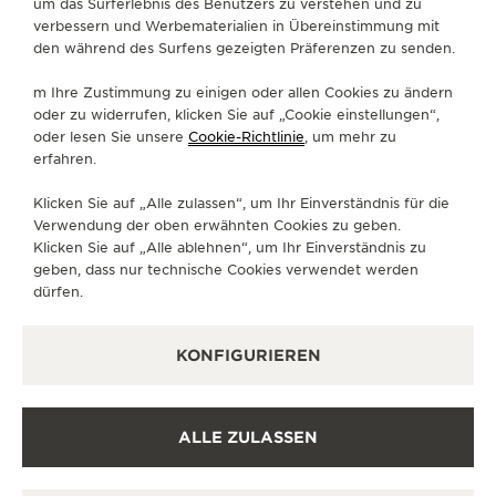
um das Surferlebnis des Benutzers zu verstehen und zu
+33 1 88 88 60 00
verbessern und Werbematerialien in Übereinstimmung mit
den während des Surfens gezeigten Präferenzen zu senden.
CONTACT.SAMARITAINE@DFS.COM
VERFÜGBARE DIENSTLEISTUNGEN
m Ihre Zustimmung zu einigen oder allen Cookies zu ändern
oder zu widerrufen, klicken Sie auf „Cookie einstellungen“,
FUNKTIONSÜBERPRÜFUNG
Es ist möglich, in dieser Boutique eine
oder lesen Sie unsere
Cookie-Richtlinie
, um mehr zu
Funktionsüberprüfung durchzuführen.
erfahren.
VERKAUFSSTELLE
Klicken Sie auf „Alle zulassen“, um Ihr Einverständnis für die
Erfahren Sie zeitlose Eleganz in einem hochwertigen
Verwendung der oben erwähnten Cookies zu geben.
Uhrengeschäft.
Klicken Sie auf „Alle ablehnen“, um Ihr Einverständnis zu
geben, dass nur technische Cookies verwendet werden
dürfen.
WEITERE OFFIZIELLE BOUTIQUEN
UND PARTNER
KONFIGURIEREN
ALLE BOUTIQUEN ANZEIGEN
ALLE ZULASSEN