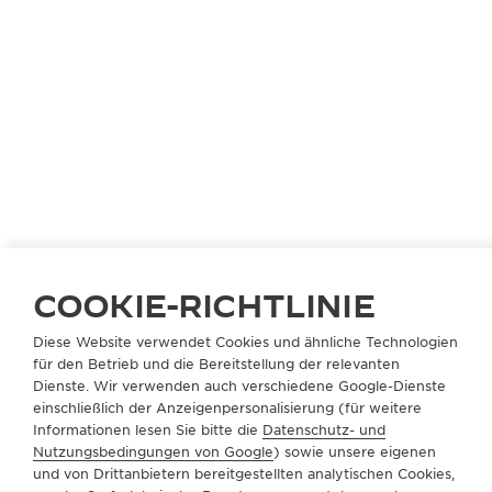
COOKIE-RICHTLINIE
FRANKREICH
PARIS
Diese Website verwendet Cookies und ähnliche Technologien
SAMARITAINE
für den Betrieb und die Bereitstellung der relevanten
Dienste. Wir verwenden auch verschiedene Google-Dienste
OFFIZIELLER PARTNER
einschließlich der Anzeigenpersonalisierung (für weitere
Informationen lesen Sie bitte die
Datenschutz- und
9, rue de la Monnaie
Nutzungsbedingungen von Google
) sowie unsere eigenen
75001 Paris, Frankreich
und von Drittanbietern bereitgestellten analytischen Cookies,