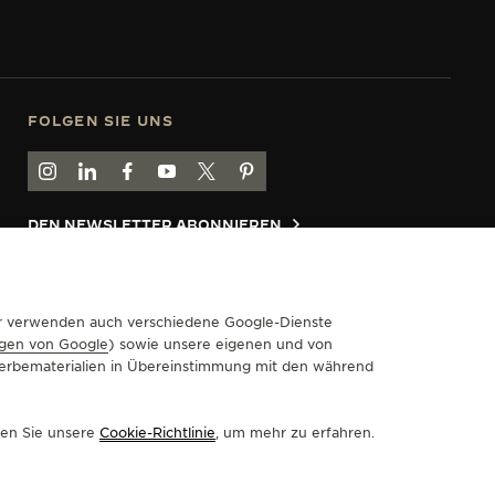
FOLGEN SIE UNS
GEHEN SIE ZUR INSTAGRAM-SEITE VON JAEGER-LECOULT
GEHEN SIE ZUR LINKEDIN-SEITE VON JAEGER-LECO
BESUCHEN SIE DIE FACEBOOK-SEITE VON JAE
GEHEN SIE ZUR YOUTUBE-SEITE VON JAE
RUFEN SIE DIE TWITTER-SEITE VON
GEHEN SIE ZUR PINTEREST-SEI
DEN NEWSLETTER ABONNIEREN
Wir verwenden auch verschiedene Google-Dienste
 – WCAG
MEINE ZUGÄNGLICHKEIT VERWALTEN
gen von Google
) sowie unsere eigenen und von
 Werbematerialien in Übereinstimmung mit den während
sen Sie unsere
Cookie-Richtlinie
, um mehr zu erfahren.