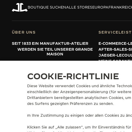
THE REVERSO STORIES
BOUTIQUE SUCHEN
ALLE STORES
EUROPA
FRANKREIC
THE SOUND MAKER
THE STELLAR ODYSSEY
ÜBER UNS
SERVICELEIS
THE PRECISION PIONEER
SEIT 1833 EIN MANUFAKTUR-ATELIER
E-COMMERCE-L
WERDEN SIE TEIL UNSERER GRANDE
AFTER-SALES-S
ALLE VERANSTALTUNGEN
MAISON
JAEGER-LECOU
ANZEIGEN
MEINE GARANT
FAQ
COOKIE-RICHTLINIE
Diese Website verwendet Cookies und ähnliche Technolo
PRESSE
DATENSCHUTZRICHTLINIE
NUTZUNGSBEDINGUNGEN
VERKA
einschließlich der Anzeigenpersonalisierung (für weitere
WIDERRUFSFORMULAR
Drittanbietern bereitgestellten analytischen Cookies, 
COPYRIGHT JAEGER-LECOULTRE 2026
VERSION 102.34.2
des Surfens gezeigten Präferenzen zu senden.
m Ihre Zustimmung zu einigen oder allen Cookies zu ände
Klicken Sie auf „Alle zulassen“, um Ihr Einverständnis 