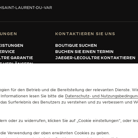
H
SAINT-LAURENT-DU-VAR
TUNGEN
KONTAKTIEREN SIE UNS
EISTUNGEN
BOUTIQUE SUCHEN
ERVICE
BUCHEN SIE EINEN TERMIN
LTRE GARANTIE
JAEGER-LECOULTRE KONTAKTIEREN
IE VERLÄNGERN
gien für den Betrieb und die Bereitstellung der relevanten Dienste. 
UFSBEDINGUNGEN
COOKIE-RICHTLINIE
ERKLÄRUNG ZUR BARRIEREFREIHEIT
 Informationen lesen Sie bitte die
Datenschutz- und Nutzungsbedingun
um das Surferlebnis des Benutzers zu verstehen und zu verbessern und
rn oder zu widerrufen, klicken Sie auf „Cookie einstellungen“, oder le
für die Verwendung der oben erwähnten Cookies zu geben.