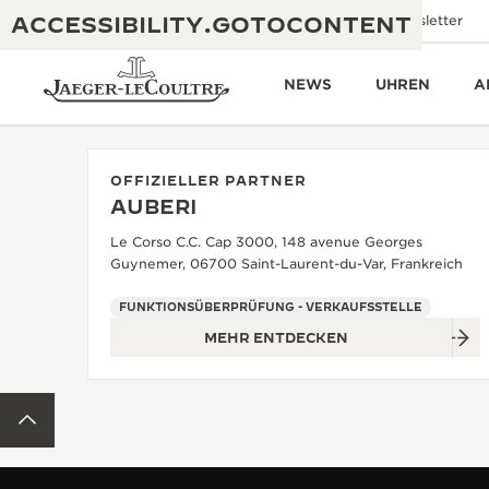
ACCESSIBILITY.GOTOCONTENT
E-Mail an uns
Boutiquen
Newsletter
NEWS
UHREN
A
OFFIZIELLER PARTNER
AUBERI
THE GOLDEN RATIO MUSICAL SHOW
EXZELLENZ: MEHR ALS 190 JAHRE EXPERTISE
Le Corso C.C. Cap 3000, 148 avenue Georges
Guynemer, 06700 Saint-Laurent-du-Var, Frankreich
DAS REVERSO 1931 CAFÉ
KREATIVITÄT: MEHR ALS 430 PATENTE
FUNKTIONSÜBERPRÜFUNG - VERKAUFSSTELLE
JAEGER-LECOULTRE GARANTIE
RAFFINESSE: MEHR ALS 1.400 KALIBER
MEHR ENTDECKEN
ZEITMESSER GARANTIE
DIE AUSSTELLUNG „THE PERPETUAL
MEISTERLEISTUNG: 108 KUNSTHANDWERKE
TIMEKEEPER“
ZURÜCK ZUM ANFANG DER SEITE
ATMOS GARANTIE
THE DREAM SHAPER