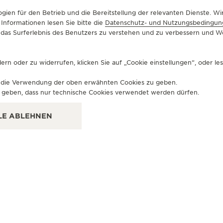
gien für den Betrieb und die Bereitstellung der relevanten Dienste. 
 Informationen lesen Sie bitte die
Datenschutz- und Nutzungsbedingun
um das Surferlebnis des Benutzers zu verstehen und zu verbessern und
OFFIZIELLER PARTNER
OF
LENKERDORFER JEWELERS
T
rn oder zu widerrufen, klicken Sie auf „Cookie einstellungen“, oder le
8053 Tysons Corner Center, VA 22102 McLean -
115
für die Verwendung der oben erwähnten Cookies zu geben.
Virginia, Vereinigte Staaten
- Di
zu geben, dass nur technische Cookies verwendet werden dürfen.
VERKAUFSSTELLE
VE
LE ABLEHNEN