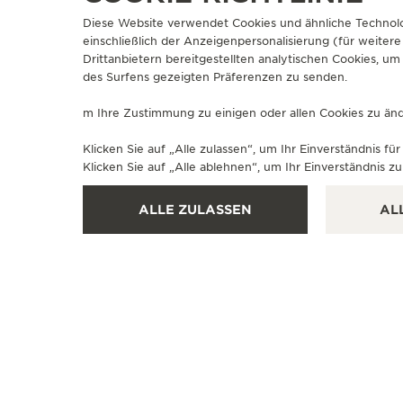
Diese Website verwendet Cookies und ähnliche Technolo
einschließlich der Anzeigenpersonalisierung (für weitere
Drittanbietern bereitgestellten analytischen Cookies, 
des Surfens gezeigten Präferenzen zu senden.
m Ihre Zustimmung zu einigen oder allen Cookies zu ände
Klicken Sie auf „Alle zulassen“, um Ihr Einverständnis 
Klicken Sie auf „Alle ablehnen“, um Ihr Einverständnis 
ALLE ZULASSEN
AL
OFFIZIELLE BOUTIQUE
JAEGER-LECOULTRE BOUTIQUE
- NEW YORK
701 Madison Avenue, NY 10065 New York - New York,
Vereinigte Staaten
UHRMACHER - FUNKTIONSÜBERPRÜFUNG - OFFIZIELLER REPARATURDIENST - VERKAUFSSTELLE