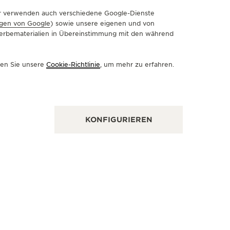
Wir verwenden auch verschiedene Google-Dienste
gen von Google
) sowie unsere eigenen und von
 Werbematerialien in Übereinstimmung mit den während
FIZIELLER PARTNER
OFFIZIE
INY JEWEL BOX
THE 1
sen Sie unsere
Cookie-Richtlinie
, um mehr zu erfahren.
5 Connecticut Avenue NW, DC 20036 Washington
1819 Reist
strict of Columbia, Vereinigte Staaten
Vereinigte
RKAUFSSTELLE
VERKAUF
KONFIGURIEREN