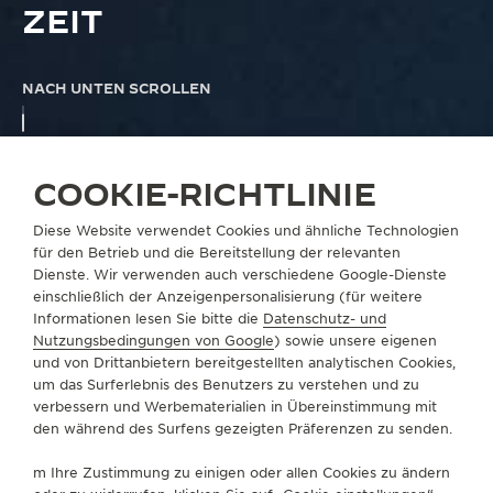
ZEIT
NACH UNTEN SCROLLEN
COOKIE-RICHTLINIE
DIE HOHE KUNST DER ZEIT
Diese Website verwendet Cookies und ähnliche Technologien
für den Betrieb und die Bereitstellung der relevanten
Dienste. Wir verwenden auch verschiedene Google-Dienste
einschließlich der Anzeigenpersonalisierung (für weitere
DIE KAMPAGNE
Informationen lesen Sie bitte die
Datenschutz- und
DIE HOHE KUNST DER ZEIT
Nutzungsbedingungen von Google
) sowie unsere eigenen
und von Drittanbietern bereitgestellten analytischen Cookies,
Die Technik, die Auswahl feinster Materialien und
um das Surferlebnis des Benutzers zu verstehen und zu
das erforderliche Fingerspitzengefühl machen das
verbessern und Werbematerialien in Übereinstimmung mit
Schneiderhandwerk zu einem Kunstwerk und zu
den während des Surfens gezeigten Präferenzen zu senden.
einer stilvollen Ausübung, die von dem geschulten
m Ihre Zustimmung zu einigen oder allen Cookies zu ändern
Auge geschätzt wird.