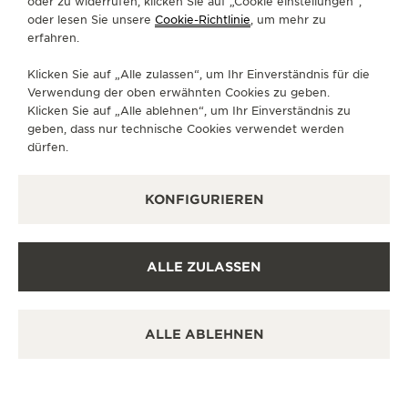
oder zu widerrufen, klicken Sie auf „Cookie einstellungen“,
oder lesen Sie unsere
Cookie-Richtlinie
, um mehr zu
Bei der hohen Kunst der Zeit werden dieselben
erfahren.
Fähigkeiten verlangt. Nur wenige Menschen sind in
der Lage, außergewöhnliche Schmuckuhren und
Klicken Sie auf „Alle zulassen“, um Ihr Einverständnis für die
Verwendung der oben erwähnten Cookies zu geben.
akribisch gearbeitete durchbrochene Zifferblätter
Klicken Sie auf „Alle ablehnen“, um Ihr Einverständnis zu
zu entwerfen. Ein wahres Kunststück, das die
geben, dass nur technische Cookies verwendet werden
Reverso verkörpert, bei der zwei Zeigersätze, die
dürfen.
sich in entgegengesetzte Richtungen bewegen, die
mechanische Komplexität enthüllen.
KONFIGURIEREN
ALLE ZULASSEN
ALLE ABLEHNEN