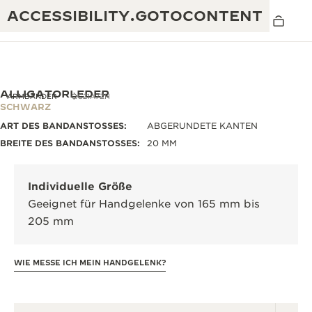
ACCESSIBILITY.GOTOCONTENT
ALLIGATORLEDER
ARMBÄNDER
QC21A7ZH
SCHWARZ
ART DES BANDANSTOSSES:
ABGERUNDETE KANTEN
THE GOLDEN RATIO MUSICAL SHOW
EXZELLENZ: MEHR ALS 190 JAHRE EXPERTISE
BREITE DES BANDANSTOSSES:
20 MM
DAS REVERSO 1931 CAFÉ
KREATIVITÄT: MEHR ALS 430 PATENTE
Individuelle Größe
JAEGER-LECOULTRE GARANTIE
RAFFINESSE: MEHR ALS 1.400 KALIBER
Geeignet für Handgelenke von 165 mm bis
205 mm
ZEITMESSER GARANTIE
DIE AUSSTELLUNG „THE PERPETUAL
MEISTERLEISTUNG: 108 KUNSTHANDWERKE
TIMEKEEPER“
ATMOS GARANTIE
WIE MESSE ICH MEIN HANDGELENK?
THE DREAM SHAPER
THE REVERSO STORIES