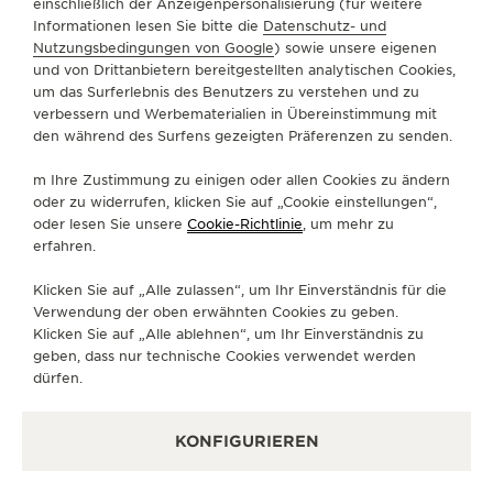
einschließlich der Anzeigenpersonalisierung (für weitere
Informationen lesen Sie bitte die
Datenschutz- und
ÜBER UNS
Nutzungsbedingungen von Google
) sowie unsere eigenen
und von Drittanbietern bereitgestellten analytischen Cookies,
um das Surferlebnis des Benutzers zu verstehen und zu
SERVICELEISTUNGEN
verbessern und Werbematerialien in Übereinstimmung mit
den während des Surfens gezeigten Präferenzen zu senden.
KONTAKTIEREN SIE UNS
m Ihre Zustimmung zu einigen oder allen Cookies zu ändern
FOLGEN SIE UNS
oder zu widerrufen, klicken Sie auf „Cookie einstellungen“,
oder lesen Sie unsere
Cookie-Richtlinie
, um mehr zu
erfahren.
GEHEN SIE ZUR INSTAGRAM-SEITE VON JAE
GEHEN SIE ZUR LINKEDIN-SEITE VON 
BESUCHEN SIE DIE FACEBOOK-SE
GEHEN SIE ZUR YOUTUBE-SE
RUFEN SIE DIE TWITTE
GEHEN SIE ZUR PI
Klicken Sie auf „Alle zulassen“, um Ihr Einverständnis für die
DEN NEWSLETTER ABONNIEREN
Verwendung der oben erwähnten Cookies zu geben.
Klicken Sie auf „Alle ablehnen“, um Ihr Einverständnis zu
geben, dass nur technische Cookies verwendet werden
dürfen.
PRESSE
KONFIGURIEREN
DATENSCHUTZRICHTLINIE
NUTZUNGSBEDINGUNGEN