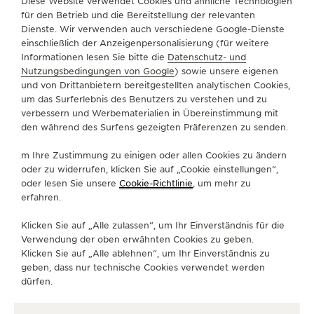
Diese Website verwendet Cookies und ähnliche Technologien
REF. Q3448411
für den Betrieb und die Bereitstellung der relevanten
Dienste. Wir verwenden auch verschiedene Google-Dienste
einschließlich der Anzeigenpersonalisierung (für weitere
Informationen lesen Sie bitte die
Datenschutz- und
ÜBER UNS
Nutzungsbedingungen von Google
) sowie unsere eigenen
und von Drittanbietern bereitgestellten analytischen Cookies,
um das Surferlebnis des Benutzers zu verstehen und zu
SERVICELEISTUNGEN
verbessern und Werbematerialien in Übereinstimmung mit
den während des Surfens gezeigten Präferenzen zu senden.
KONTAKTIEREN SIE UNS
m Ihre Zustimmung zu einigen oder allen Cookies zu ändern
FOLGEN SIE UNS
oder zu widerrufen, klicken Sie auf „Cookie einstellungen“,
oder lesen Sie unsere
Cookie-Richtlinie
, um mehr zu
erfahren.
GEHEN SIE ZUR INSTAGRAM-SEITE VON JAE
GEHEN SIE ZUR LINKEDIN-SEITE VON 
BESUCHEN SIE DIE FACEBOOK-SE
GEHEN SIE ZUR YOUTUBE-SE
RUFEN SIE DIE TWITTE
GEHEN SIE ZUR PI
Klicken Sie auf „Alle zulassen“, um Ihr Einverständnis für die
DEN NEWSLETTER ABONNIEREN
Verwendung der oben erwähnten Cookies zu geben.
Klicken Sie auf „Alle ablehnen“, um Ihr Einverständnis zu
geben, dass nur technische Cookies verwendet werden
dürfen.
PRESSE