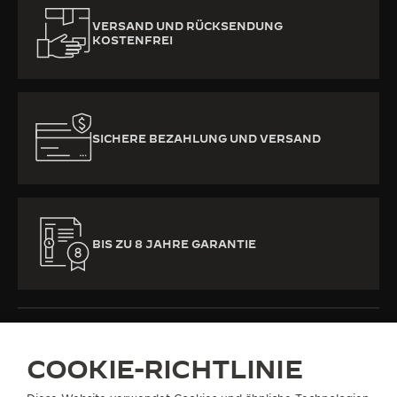
VERSAND UND RÜCKSENDUNG
KOSTENFREI
SICHERE BEZAHLUNG UND VERSAND
BIS ZU 8 JAHRE GARANTIE
COOKIE-RICHTLINIE
ALLE KOLLEKTIONEN
RENDEZ-VOUS
RENDEZ-VOUS CLASSIC