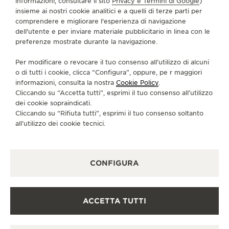
informazioni, consultare il sito
Privacy e Termini di Google
)
SERVIZI
insieme ai nostri cookie analitici e a quelli di terze parti per
comprendere e migliorare l'esperienza di navigazione
CONTATTI
dell'utente e per inviare materiale pubblicitario in linea con le
preferenze mostrate durante la navigazione.
CI SEGUA
Per modificare o revocare il tuo consenso all’utilizzo di alcuni
o di tutti i cookie, clicca “Configura”, oppure, pe r maggiori
VAI ALLA PAGINA INSTAGRAM DI JAEGER-LE
VAI ALLA PAGINA LINKEDIN DI JAEGER
VAI ALLA PAGINA FACEBOOK DI J
VAI ALLA PAGINA YOUTUBE 
VAI ALLA PAGINA TWIT
VAI ALLA PAGINA 
informazioni, consulta la nostra
Cookie Policy
.
Cliccando su “Accetta tutti”, esprimi il tuo consenso all’utilizzo
ISCRIVERSI ALLA NEWSLETTER
dei cookie sopraindicati.
Cliccando su “Rifiuta tutti”, esprimi il tuo consenso soltanto
all’utilizzo dei cookie tecnici.
STAMPA
CONFIGURA
POLICY SULLA PRIVACY
CONDIZIONI D'USO
CONDIZIONI DI VENDITA
ACCETTA TUTTI
INFORMATIVA SUI COOKIE
DICHIARAZIONE DI ACCESSIBILITÀ - WCAG