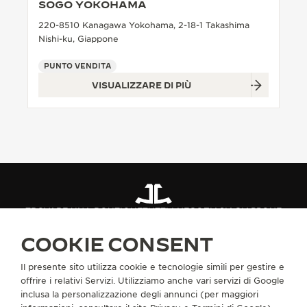
SOGO YOKOHAMA
THE SOUND MAKER
220-8510 Kanagawa Yokohama, 2-18-1 Takashima
Nishi-ku, Giappone
THE STELLAR ODYSSEY
PUNTO VENDITA
THE PRECISION PIONEER
VISUALIZZARE DI PIÙ
VEDERE TUTTI GLI EVENTI
TROVARE UNA BOUTIQUE
TUTTI I NEGOZI
ASIA
GIAPPONE
YOKOHAMA
COOKIE CONSENT
Il presente sito utilizza cookie e tecnologie simili per gestire e
INFORMAZIONI SU DI NOI
offrire i relativi Servizi. Utilizziamo anche vari servizi di Google
inclusa la personalizzazione degli annunci (per maggiori