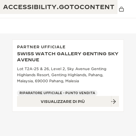
ACCESSIBILITY.GOTOCONTENT
PARTNER UFFICIALE
SWISS WATCH GALLERY GENTING SKY
THE GOLDEN RATIO MUSICAL SHOW
AVENUE
ECCELLENZA: OLTRE 190 ANNI DI TRADIZIONE
Lot T2A-25 & 26, Level 2, Sky Avenue Genting
IL REVERSO 1931 CAFÉ
CREATIVITÀ: OLTRE 430 BREVETTI
Highlands Resort, Genting Highlands, Pahang,
Malaysia, 69000 Pahang, Malesia
GARANZIA JAEGER-LECOULTRE
INGEGNO: OLTRE 1.400 CALIBRI
RIPARATORE UFFICIALE - PUNTO VENDITA
GARANZIA DEI SEGNATEMPO
MOSTRA “THE PERPETUAL
MAESTRIA: 108 MESTIERI
VISUALIZZARE DI PIÙ
TIMEKEEPER”
GARANZIA ATMOS
THE DREAM SHAPER
REVERSO STORIES