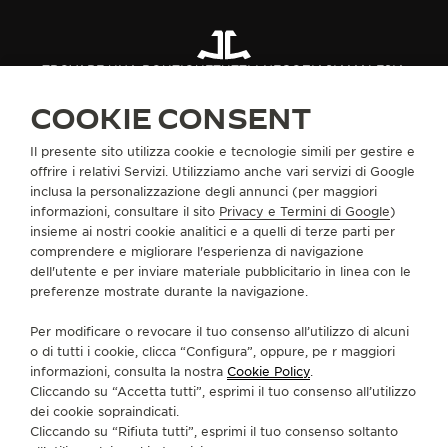
THE SOUND MAKER
TROVARE UNA BOUTIQUE
TUTTI I NEGOZI
ASIA
MALESIA
THE STELLAR ODYSSEY
PAHANG
COOKIE CONSENT
THE PRECISION PIONEER
Il presente sito utilizza cookie e tecnologie simili per gestire e
VEDERE TUTTI GLI EVENTI
INFORMAZIONI SU DI NOI
offrire i relativi Servizi. Utilizziamo anche vari servizi di Google
inclusa la personalizzazione degli annunci (per maggiori
informazioni, consultare il sito
Privacy e Termini di Google
)
SERVIZI
insieme ai nostri cookie analitici e a quelli di terze parti per
comprendere e migliorare l'esperienza di navigazione
CONTATTI
dell'utente e per inviare materiale pubblicitario in linea con le
preferenze mostrate durante la navigazione.
CI SEGUA
Per modificare o revocare il tuo consenso all’utilizzo di alcuni
o di tutti i cookie, clicca “Configura”, oppure, pe r maggiori
VAI ALLA PAGINA INSTAGRAM DI JAEGER-LE
VAI ALLA PAGINA LINKEDIN DI JAEGER
VAI ALLA PAGINA FACEBOOK DI J
VAI ALLA PAGINA YOUTUBE 
VAI ALLA PAGINA TWIT
VAI ALLA PAGINA 
informazioni, consulta la nostra
Cookie Policy
.
Cliccando su “Accetta tutti”, esprimi il tuo consenso all’utilizzo
ISCRIVERSI ALLA NEWSLETTER
dei cookie sopraindicati.
Cliccando su “Rifiuta tutti”, esprimi il tuo consenso soltanto