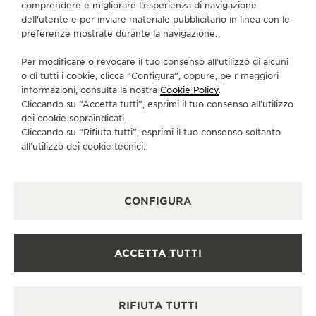
comprendere e migliorare l'esperienza di navigazione
SERVIZI DISPONIBILI
dell'utente e per inviare materiale pubblicitario in linea con le
CONTROLLO FUNZIONALE
preferenze mostrate durante la navigazione.
In questa boutique è possibile effettuare un controllo
funzionale.
Per modificare o revocare il tuo consenso all’utilizzo di alcuni
o di tutti i cookie, clicca “Configura”, oppure, pe r maggiori
PUNTO VENDITA
Scopra un’eleganza senza tempo in una destinazione
informazioni, consulta la nostra
Cookie Policy
.
orologiera di prim’ordine.
Cliccando su “Accetta tutti”, esprimi il tuo consenso all’utilizzo
dei cookie sopraindicati.
Cliccando su “Rifiuta tutti”, esprimi il tuo consenso soltanto
all’utilizzo dei cookie tecnici.
ALTRE BOUTIQUE UFFICIALI E
PARTNER
CONFIGURA
VEDERE TUTTE LE BOUTIQUE
ACCETTA TUTTI
RIFIUTA TUTTI