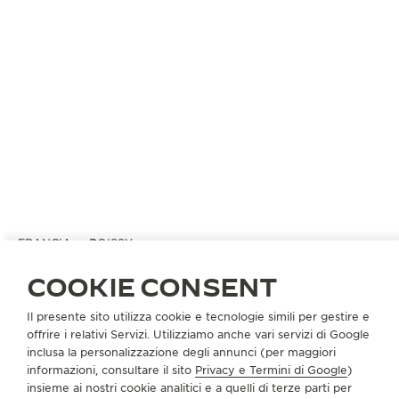
FRANCIA
ROISSY
GALERIES LAFAYETTE - ROYAL QUARTZ PARIS
COOKIE CONSENT
PARTNER UFFICIALE
Il presente sito utilizza cookie e tecnologie simili per gestire e
Aéroport de Paris-CDG Aérogares K/L/M
offrire i relativi Servizi. Utilizziamo anche vari servizi di Google
95741 Roissy, Francia
inclusa la personalizzazione degli annunci (per maggiori
informazioni, consultare il sito
Privacy e Termini di Google
)
+33 1 48 16 29 96
insieme ai nostri cookie analitici e a quelli di terze parti per