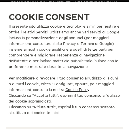
TROVARE UNA BOUTIQUE
TUTTI I NEGOZI
EUROPA
ITALIA
THE SOUND MAKER
ASOLO (TV)
COOKIE CONSENT
THE STELLAR ODYSSEY
Il presente sito utilizza cookie e tecnologie simili per gestire e
INFORMAZIONI SU DI NOI
offrire i relativi Servizi. Utilizziamo anche vari servizi di Google
THE PRECISION PIONEER
inclusa la personalizzazione degli annunci (per maggiori
informazioni, consultare il sito
Privacy e Termini di Google
)
SERVIZI
VEDERE TUTTI GLI EVENTI
insieme ai nostri cookie analitici e a quelli di terze parti per
comprendere e migliorare l'esperienza di navigazione
CONTATTI
dell'utente e per inviare materiale pubblicitario in linea con le
preferenze mostrate durante la navigazione.
CI SEGUA
Per modificare o revocare il tuo consenso all’utilizzo di alcuni
o di tutti i cookie, clicca “Configura”, oppure, pe r maggiori
VAI ALLA PAGINA INSTAGRAM DI JAEGER-LE
VAI ALLA PAGINA LINKEDIN DI JAEGER
VAI ALLA PAGINA FACEBOOK DI J
VAI ALLA PAGINA YOUTUBE 
VAI ALLA PAGINA TWIT
VAI ALLA PAGINA 
informazioni, consulta la nostra
Cookie Policy
.
Cliccando su “Accetta tutti”, esprimi il tuo consenso all’utilizzo
ISCRIVERSI ALLA NEWSLETTER
dei cookie sopraindicati.
Cliccando su “Rifiuta tutti”, esprimi il tuo consenso soltanto
all’utilizzo dei cookie tecnici.
STAMPA