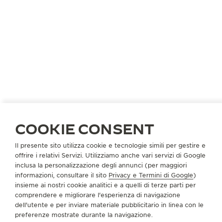
ITALIA
ROMA
COOKIE CONSENT
HAUSMANN TRIDENT SRL
PARTNER UFFICIALE
Il presente sito utilizza cookie e tecnologie simili per gestire e
offrire i relativi Servizi. Utilizziamo anche vari servizi di Google
VIA DEL BABUINO, 63
inclusa la personalizzazione degli annunci (per maggiori
00187 Roma, Italia
informazioni, consultare il sito
Privacy e Termini di Google
)
insieme ai nostri cookie analitici e a quelli di terze parti per
+06 32110100
comprendere e migliorare l'esperienza di navigazione
dell'utente e per inviare materiale pubblicitario in linea con le
LABORATORIO@HAUSMANN-COM
preferenze mostrate durante la navigazione.