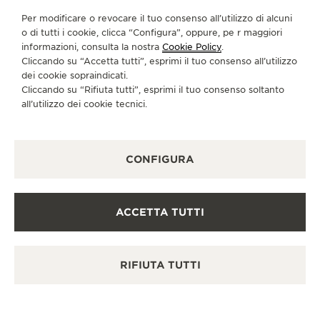
SERVIZI DISPONIBILI
Per modificare o revocare il tuo consenso all’utilizzo di alcuni
OROLOGIAIO
o di tutti i cookie, clicca “Configura”, oppure, pe r maggiori
In questa boutique è presente un orologiaio.
informazioni, consulta la nostra
Cookie Policy
.
Cliccando su “Accetta tutti”, esprimi il tuo consenso all’utilizzo
CONTROLLO FUNZIONALE
In questa boutique è possibile effettuare un controllo
dei cookie sopraindicati.
funzionale.
Cliccando su “Rifiuta tutti”, esprimi il tuo consenso soltanto
all’utilizzo dei cookie tecnici.
RIPARATORE UFFICIALE
In questa boutique è possibile inviare il proprio orologio
in assistenza.
CONFIGURA
PUNTO VENDITA
Scopra un’eleganza senza tempo in una destinazione
orologiera di prim’ordine.
ACCETTA TUTTI
ALTRE BOUTIQUE UFFICIALI E
PARTNER
RIFIUTA TUTTI
VEDERE TUTTE LE BOUTIQUE