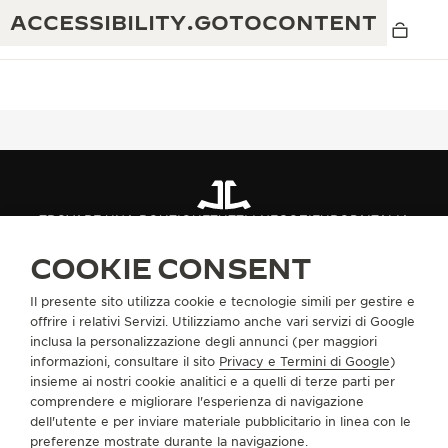
ACCESSIBILITY.GOTOCONTENT
THE GOLDEN RATIO MUSICAL SHOW
ECCELLENZA: OLTRE 190 ANNI DI TRADIZIONE
TROVARE UNA BOUTIQUE
TUTTI I NEGOZI
EUROPA
ITALIA
IL REVERSO 1931 CAFÉ
SAN BENEDETTO DEL TRONTO - AP
CREATIVITÀ: OLTRE 430 BREVETTI
COOKIE CONSENT
GARANZIA JAEGER-LECOULTRE
INGEGNO: OLTRE 1.400 CALIBRI
Il presente sito utilizza cookie e tecnologie simili per gestire e
INFORMAZIONI SU DI NOI
GARANZIA DEI SEGNATEMPO
offrire i relativi Servizi. Utilizziamo anche vari servizi di Google
MOSTRA “THE PERPETUAL
MAESTRIA: 108 MESTIERI
inclusa la personalizzazione degli annunci (per maggiori
TIMEKEEPER”
informazioni, consultare il sito
Privacy e Termini di Google
)
GARANZIA ATMOS
SERVIZI
insieme ai nostri cookie analitici e a quelli di terze parti per
THE DREAM SHAPER
comprendere e migliorare l'esperienza di navigazione
CONTATTI
dell'utente e per inviare materiale pubblicitario in linea con le
REVERSO STORIES
preferenze mostrate durante la navigazione.