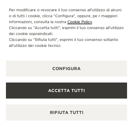
CI SEGUA
THE SOUND MAKER
Per modificare o revocare il tuo consenso all’utilizzo di alcuni
o di tutti i cookie, clicca “Configura”, oppure, pe r maggiori
VAI ALLA PAGINA INSTAGRAM DI JAEGER-LE
VAI ALLA PAGINA LINKEDIN DI JAEGER
VAI ALLA PAGINA FACEBOOK DI J
VAI ALLA PAGINA YOUTUBE 
VAI ALLA PAGINA TWIT
VAI ALLA PAGINA 
THE STELLAR ODYSSEY
informazioni, consulta la nostra
Cookie Policy
.
Cliccando su “Accetta tutti”, esprimi il tuo consenso all’utilizzo
ISCRIVERSI ALLA NEWSLETTER
dei cookie sopraindicati.
THE PRECISION PIONEER
Cliccando su “Rifiuta tutti”, esprimi il tuo consenso soltanto
all’utilizzo dei cookie tecnici.
VEDERE TUTTI GLI EVENTI
STAMPA
CONFIGURA
POLICY SULLA PRIVACY
CONDIZIONI D'USO
CONDIZIONI DI VENDITA
ACCETTA TUTTI
INFORMATIVA SUI COOKIE
DICHIARAZIONE DI ACCESSIBILITÀ - WCAG
GESTISCI LA MIA ACCESSIBILITÀ
RIFIUTA TUTTI
MODULO DI RECESSO
COPYRIGHT JAEGER-LECOULTRE 2026
VERSIONE 102.34.2