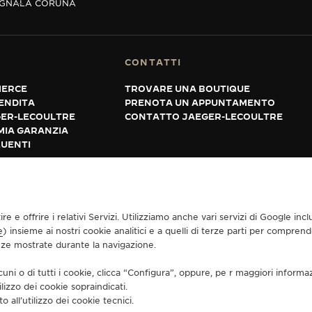
AGNA
LA CORUÑA
CONTATTI
MERCE
TROVARE UNA BOUTIQUE
VENDITA
PRENOTA UN APPUNTAMENTO
GER-LECOULTRE
CONTATTO JAEGER-LECOULTRE
MIA GARANZIA
UENTI
ENDITA
INFORMATIVA SUI COOKIE
DICHIARAZIONE DI ACCESSIBILITÀ - WCAG
tire e offrire i relativi Servizi. Utilizziamo anche vari servizi di Google i
e
) insieme ai nostri cookie analitici e a quelli di terze parti per compren
enze mostrate durante la navigazione.
cuni o di tutti i cookie, clicca “Configura”, oppure, pe r maggiori informa
ilizzo dei cookie sopraindicati.
o all’utilizzo dei cookie tecnici.